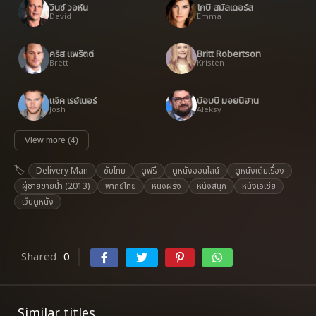
วินซ์ วอห์น
โคบี้ สมัลเดอร์ส
David
Emma
คริส แพร็ตต์
Britt Robertson
Brett
Kristen
แจ็ค เรย์เนอร์
บ๊อบบี้ มอยนิฮาน
Josh
Aleksy
View more (4)
Delivery Man
ซับไทย
ดูฟรี
ดูหนังออนไลน์
ดูหนังเต็มเรื่อง
ผู้ชายขายน้ำ (2013)
พากย์ไทย
หนังฝรั่ง
หนังสนุก
หนังเอเชีย
เว็บดูหนัง
Shared
0
Similar titles