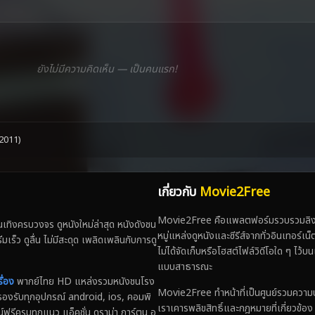
ยังไม่มีความคิดเห็น — เป็นคนแรก!
(2011)
เกี่ยวกับ
Movie2Free
Movie2Free คือแพลตฟอร์มรวบรวมลิงก์
ทิงครบวงจร ดูหนังใหม่ล่าสุด หนังดังชน
หมู่แหล่งดูหนังและซีรีส์จากทั่วอินเทอร์เ
 ดูลื่น ไม่มีสะดุด เพลิดเพลินกับการดู
ไม่ได้จัดเก็บหรือโฮสต์ไฟล์วิดีโอใด ๆ ไว้บน
แบบสาธารณะ
ื่อง
พากย์ไทย HD แหล่งรวมหนังชนโรง
Movie2Free ทำหน้าที่เป็นศูนย์รวมความบันเ
่น รองรับทุกอุปกรณ์ android, ios, คอมพิ
เราเคารพลิขสิทธิ์และกฎหมายที่เกี่ยวข้อ
์ฟรีครบทุกแนว แอ็คชั่น ดราม่า การ์ตูน อ