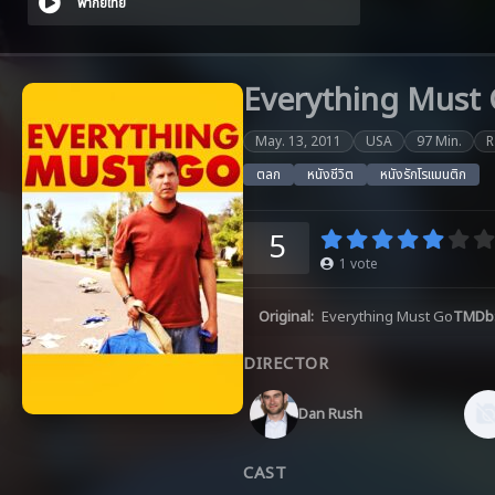
พากย์ไทย
Everything Must Go
May. 13, 2011
USA
97 Min.
R
ตลก
หนังชีวิต
หนังรักโรแมนติก
5
1
vote
Original:
Everything Must Go
TMDb
DIRECTOR
Dan Rush
CAST