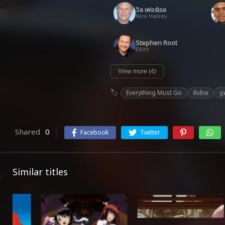
วิล เฟอร์เรล
Nick Halsey
Stephen Root
Elliot
View more (4)
Everything Must Go
ซับไทย
ดู
Shared
0
Facebook
Twitter
Similar titles