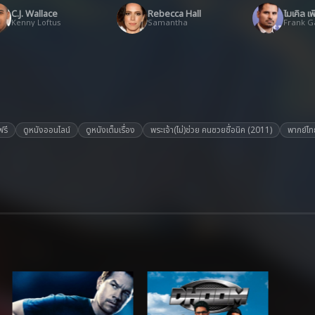
C.J. Wallace
Rebecca Hall
ไมเคิล เ
Kenny Loftus
Samantha
Frank G
ฟรี
ดูหนังออนไลน์
ดูหนังเต็มเรื่อง
พระเจ้า(ไม่)ช่วย คนซวยชื่อนิค (2011)
พากย์ไท