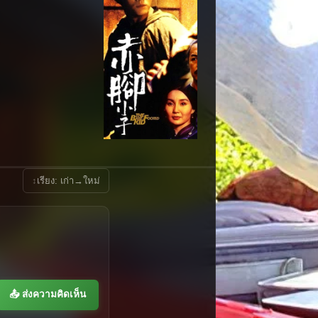
↕
เรียง: เก่า→ใหม่
📤 ส่งความคิดเห็น