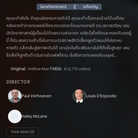
นิยายวิทยาศาสตร์
บู๊
ระทึกขวัญ
คุณจะทำยังไง ถ้าคุณล่องหนหายตัวได้ คุณจะทำเรื่องเลวร้ายได้แค่ไหน
หลังจากทำการทดลองให้กระทรวงกลาโหมมาหลายปี ดร.เซบาสเตียน เคน
นักวิทยาศาสตร์ผู้เปี่ยมไปด้วยความสามารถ แต่ยะโสโอหังและหลงตัวเองผู้
นี้ ก็ประสบความสำเร็จในการแปรสภาพสัตว์เลี้ยงลูกด้วยนมให้ล่องหน
หายตัว แล้วกลับสู่สภาพเดิมได้ เขามุ่งมั่นที่จะพัฒนามันให้ถึงขั้นสูงสุด เคน
จึงสั่งให้ลูกทีมดำเนินงานในเฟสที่สาม นั่นคือการทดลองกับมนุษย์…
Original:
Hollow Man
TMDb:
6
(2,715 votes)
DIRECTOR
Paul Verhoeven
Louis D'Esposito
Haley McLane
View more (3)