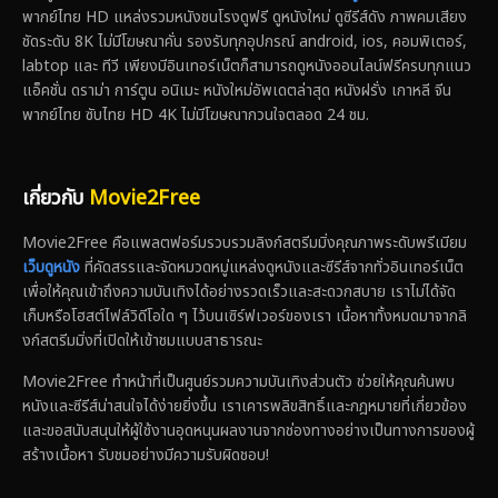
พากย์ไทย HD แหล่งรวมหนังชนโรงดูฟรี ดูหนังใหม่ ดูซีรีส์ดัง ภาพคมเสียง
ชัดระดับ 8K ไม่มีโฆษณาคั่น รองรับทุกอุปกรณ์ android, ios, คอมพิเตอร์,
labtop และ ทีวี เพียงมีอินเทอร์เน็ตก็สามารถดูหนังออนไลน์ฟรีครบทุกแนว
แอ็คชั่น ดราม่า การ์ตูน อนิเมะ หนังใหม่อัพเดตล่าสุด หนังฝรั่ง เกาหลี จีน
พากย์ไทย ซับไทย HD 4K ไม่มีโฆษณากวนใจตลอด 24 ชม.
เกี่ยวกับ
Movie2Free
Movie2Free คือแพลตฟอร์มรวบรวมลิงก์สตรีมมิ่งคุณภาพระดับพรีเมียม
เว็บดูหนัง
ที่คัดสรรและจัดหมวดหมู่แหล่งดูหนังและซีรีส์จากทั่วอินเทอร์เน็ต
เพื่อให้คุณเข้าถึงความบันเทิงได้อย่างรวดเร็วและสะดวกสบาย เราไม่ได้จัด
เก็บหรือโฮสต์ไฟล์วิดีโอใด ๆ ไว้บนเซิร์ฟเวอร์ของเรา เนื้อหาทั้งหมดมาจากลิ
งก์สตรีมมิ่งที่เปิดให้เข้าชมแบบสาธารณะ
Movie2Free ทำหน้าที่เป็นศูนย์รวมความบันเทิงส่วนตัว ช่วยให้คุณค้นพบ
หนังและซีรีส์น่าสนใจได้ง่ายยิ่งขึ้น เราเคารพลิขสิทธิ์และกฎหมายที่เกี่ยวข้อง
และขอสนับสนุนให้ผู้ใช้งานอุดหนุนผลงานจากช่องทางอย่างเป็นทางการของผู้
สร้างเนื้อหา รับชมอย่างมีความรับผิดชอบ!