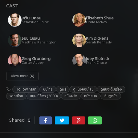
CAST
เควิน เบคอน
Elisabeth Shue
Sebastian Caine
Linda McKay
จอช โบรลิน
Kim Dickens
Matthew Kensington
Sarah Kennedy
Greg Grunberg
Joey Slotnick
Carter Abbey
Frank Chase
View more (4)
Hollow Man
ซับไทย
ดูฟรี
ดูหนังออนไลน์
ดูหนังเต็มเรื่อง
พากย์ไทย
มนุษย์ไร้เงา (2000)
หนังฝรั่ง
หนังสนุก
เว็บดูหนัง
Shared
0