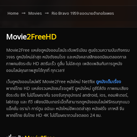
Home
Movies
Rio Bravo 1959 ยอดนายอำเภอใจเพชร
Movie
2FreeHD
Movie2Free แหล่งดูหนังออนไลน์ระดับพรีเมียม ศูนย์รวมความบันเทิงครบ
วงจร ดูหนังใหม่ล่าสุด หนังดังชนโรง และหนังคลาสสิกยอดนิยมตลอดกาล
ภาพคมชัดระดับ HD สตรีมเร็ว ดูลื่น ไม่มีสะดุด เพลิดเพลินกับการดูหนัง
ออนไลน์คุณภาพสูงได้ทุกที่ ทุกเวลา!
เว็บดูหนังออนไลน์ฟรี Movie2Free หนังใหม่ Netflix
ดูหนังเต็มเรื่อง
พากย์ไทย HD แหล่งรวมหนังชนโรงดูฟรี ดูหนังใหม่ ดูซีรีส์ดัง ภาพคมเสียง
ชัดระดับ 8K ไม่มีโฆษณาคั่น รองรับทุกอุปกรณ์ android, ios, คอมพิเตอร์,
labtop และ ทีวี เพียงมีอินเทอร์เน็ตก็สามารถดูหนังออนไลน์ฟรีครบทุกแนว
แอ็คชั่น ดราม่า การ์ตูน อนิเมะ หนังใหม่อัพเดตล่าสุด หนังฝรั่ง เกาหลี จีน
พากย์ไทย ซับไทย HD 4K ไม่มีโฆษณากวนใจตลอด 24 ชม.