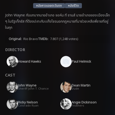
หนังคาวบอยตะวันตก
หนังชีวิต
John Wayne กับบทบาทนายอำเภอ จอห์น ที ชานส์ นายอำเภอของเมืองเล็ก
ๆ ในรัฐเท็กซัส ที่ต้องปะทะกับเเก๊งโจรนอกกฎหมายที่มาช่วยเหลือพี่ชายที่อยู่
ในคุก
Original:
Rio Bravo
TMDb:
7.807
(1,248 votes)
DIRECTOR
Howard Hawks
Paul Helmick
CAST
John Wayne
Dean Martin
Sheriff John T. Chance
Dude
Ricky Nelson
Angie Dickinson
Colorado Ryan
Feathers