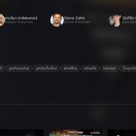
ซาบรินา คาร์เพนเทอร์
Steve Zahn
Griffin
Harper Kreyman
Richie Kreyman
Jack Du
รี
ดูหนังออนไลน์
ดูหนังเต็มเรื่อง
พากย์ไทย
หนังฝรั่ง
หนังสนุก
เว็บดูหนั