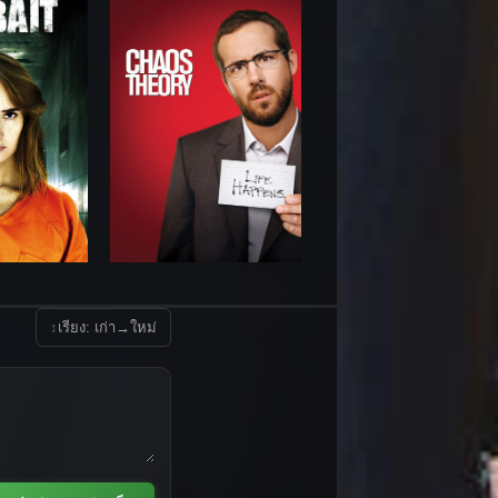
↕
เรียง: เก่า→ใหม่