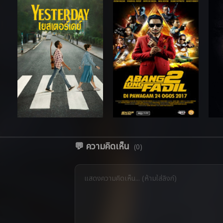
💬 ความคิดเห็น
(0)