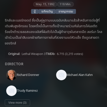
May. 15, 1992
118 Min.
บู๊
ระทึกขวัญ
อาชญากรรม
ริกส์และเมอร์ทอดด์ ซึ่งเป็นคู่หูตามแบบฉบับกลับมาแล้วสำหรับการต่อสู้ที่
เดิมพันสูงอีกรอบ โดยครั้งนี้เป็นการตั้งเป้าหมายร่วมกันในการโค่นอดีต
ร้อยโทตำรวจลอสแองเจลิสที่ผันตัวไปเป็นผู้ค้าอาวุธในตลาดมืด ลอร์นา โคล
เข้าร่วมเป็นจ่าสิบเอกฝ่ายกิจการภายในที่สวยงามแต่หัวแข็ง ดึงดูดสายตา
ของริกส์
Original:
Lethal Weapon 3
TMDb:
6.715
(3,215 votes)
DIRECTOR
Richard Donner
Michael Alan Kahn
Trudy Ramirez
View more (3)