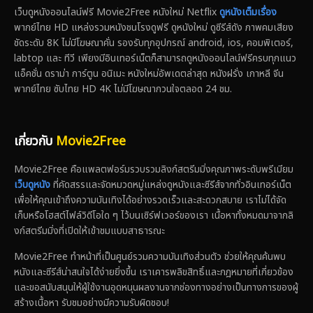
เว็บดูหนังออนไลน์ฟรี Movie2Free หนังใหม่ Netflix
ดูหนังเต็มเรื่อง
พากย์ไทย HD แหล่งรวมหนังชนโรงดูฟรี ดูหนังใหม่ ดูซีรีส์ดัง ภาพคมเสียง
ชัดระดับ 8K ไม่มีโฆษณาคั่น รองรับทุกอุปกรณ์ android, ios, คอมพิเตอร์,
labtop และ ทีวี เพียงมีอินเทอร์เน็ตก็สามารถดูหนังออนไลน์ฟรีครบทุกแนว
แอ็คชั่น ดราม่า การ์ตูน อนิเมะ หนังใหม่อัพเดตล่าสุด หนังฝรั่ง เกาหลี จีน
พากย์ไทย ซับไทย HD 4K ไม่มีโฆษณากวนใจตลอด 24 ชม.
เกี่ยวกับ
Movie2Free
Movie2Free คือแพลตฟอร์มรวบรวมลิงก์สตรีมมิ่งคุณภาพระดับพรีเมียม
เว็บดูหนัง
ที่คัดสรรและจัดหมวดหมู่แหล่งดูหนังและซีรีส์จากทั่วอินเทอร์เน็ต
เพื่อให้คุณเข้าถึงความบันเทิงได้อย่างรวดเร็วและสะดวกสบาย เราไม่ได้จัด
เก็บหรือโฮสต์ไฟล์วิดีโอใด ๆ ไว้บนเซิร์ฟเวอร์ของเรา เนื้อหาทั้งหมดมาจากลิ
งก์สตรีมมิ่งที่เปิดให้เข้าชมแบบสาธารณะ
Movie2Free ทำหน้าที่เป็นศูนย์รวมความบันเทิงส่วนตัว ช่วยให้คุณค้นพบ
หนังและซีรีส์น่าสนใจได้ง่ายยิ่งขึ้น เราเคารพลิขสิทธิ์และกฎหมายที่เกี่ยวข้อง
และขอสนับสนุนให้ผู้ใช้งานอุดหนุนผลงานจากช่องทางอย่างเป็นทางการของผู้
สร้างเนื้อหา รับชมอย่างมีความรับผิดชอบ!