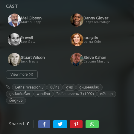
CAST
Mel Gibson
Danny Glover
Martin Riggs
Roger Murtaugh
โจ เพชชี
เรเน รุสโซ
Leo Getz
Lorna Cole
Stuart Wilson
Steve Kahan
Jack Travis
Captain Murphy
View more (4)
Lethal Weapon 3
ซับไทย
ดูฟรี
ดูหนังออนไลน์
ดูหนังเต็มเรื่อง
พากย์ไทย
ริกก์ คนมหากาฬ 3 (1992)
หนังสนุก
เว็บดูหนัง
Shared
0