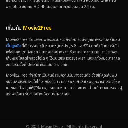
แอ็คชั่น ดราม่า การ์ตูน อนิเมะ หนังใหม่อัพเดตล่าสุด หนังฝรั่ง เกาหลี จีน
พากย์ไทย ซับไทย HD 4K ไม่มีโฆษณากวนใจตลอด 24 ชม.
เกี่ยวกับ
Movie2Free
Movie2Free คือแพลตฟอร์มรวบรวมลิงก์สตรีมมิ่งคุณภาพระดับพรีเมียม
เว็บดูหนัง
ที่คัดสรรและจัดหมวดหมู่แหล่งดูหนังและซีรีส์จากทั่วอินเทอร์เน็ต
เพื่อให้คุณเข้าถึงความบันเทิงได้อย่างรวดเร็วและสะดวกสบาย เราไม่ได้จัด
เก็บหรือโฮสต์ไฟล์วิดีโอใด ๆ ไว้บนเซิร์ฟเวอร์ของเรา เนื้อหาทั้งหมดมาจากลิ
งก์สตรีมมิ่งที่เปิดให้เข้าชมแบบสาธารณะ
Movie2Free ทำหน้าที่เป็นศูนย์รวมความบันเทิงส่วนตัว ช่วยให้คุณค้นพบ
หนังและซีรีส์น่าสนใจได้ง่ายยิ่งขึ้น เราเคารพลิขสิทธิ์และกฎหมายที่เกี่ยวข้อง
และขอสนับสนุนให้ผู้ใช้งานอุดหนุนผลงานจากช่องทางอย่างเป็นทางการของผู้
สร้างเนื้อหา รับชมอย่างมีความรับผิดชอบ!
© 2026 Movie2Free - All Rights Reserved