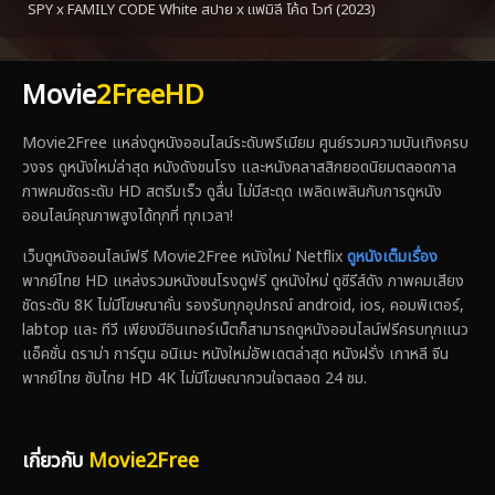
SPY x FAMILY CODE White สปาย x แฟมิลี โค้ด ไวท์ (2023)
Movie
2FreeHD
Movie2Free แหล่งดูหนังออนไลน์ระดับพรีเมียม ศูนย์รวมความบันเทิงครบ
วงจร ดูหนังใหม่ล่าสุด หนังดังชนโรง และหนังคลาสสิกยอดนิยมตลอดกาล
ภาพคมชัดระดับ HD สตรีมเร็ว ดูลื่น ไม่มีสะดุด เพลิดเพลินกับการดูหนัง
ออนไลน์คุณภาพสูงได้ทุกที่ ทุกเวลา!
เว็บดูหนังออนไลน์ฟรี Movie2Free หนังใหม่ Netflix
ดูหนังเต็มเรื่อง
พากย์ไทย HD แหล่งรวมหนังชนโรงดูฟรี ดูหนังใหม่ ดูซีรีส์ดัง ภาพคมเสียง
ชัดระดับ 8K ไม่มีโฆษณาคั่น รองรับทุกอุปกรณ์ android, ios, คอมพิเตอร์,
labtop และ ทีวี เพียงมีอินเทอร์เน็ตก็สามารถดูหนังออนไลน์ฟรีครบทุกแนว
แอ็คชั่น ดราม่า การ์ตูน อนิเมะ หนังใหม่อัพเดตล่าสุด หนังฝรั่ง เกาหลี จีน
พากย์ไทย ซับไทย HD 4K ไม่มีโฆษณากวนใจตลอด 24 ชม.
เกี่ยวกับ
Movie2Free