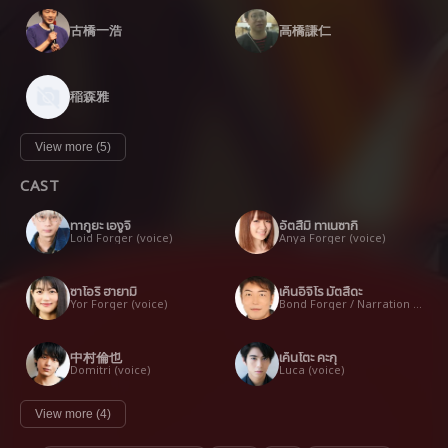
古橋一浩
高橋謙仁
稲森雅
View more (5)
CAST
ทากูยะ เองูจิ
อัตสึมิ ทาเนซากิ
Loid Forger (voice)
Anya Forger (voice)
ซาโอริ ฮายามิ
เค็นอิจิโร มัตสึดะ
Yor Forger (voice)
Bond Forger / Narration (voice)
中村倫也
เค็นโตะ คะกุ
Domitri (voice)
Luca (voice)
View more (4)