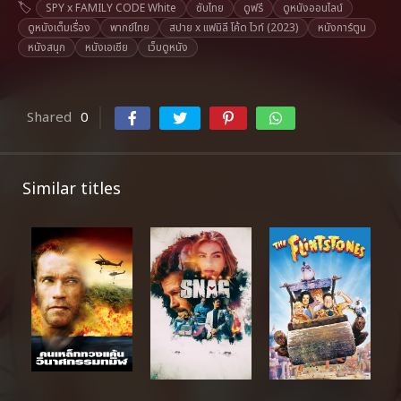
SPY x FAMILY CODE White
ซับไทย
ดูฟรี
ดูหนังออนไลน์
ดูหนังเต็มเรื่อง
พากย์ไทย
สปาย x แฟมิลี โค้ด ไวท์ (2023)
หนังการ์ตูน
หนังสนุก
หนังเอเชีย
เว็บดูหนัง
Shared
0
Similar titles