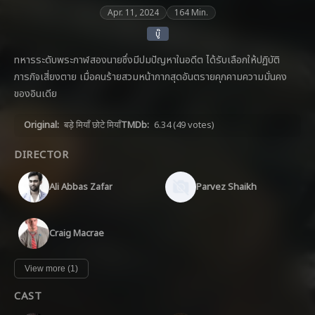
Apr. 11, 2024
164 Min.
บู๊
ทหารระดับพระกาฬสองนายซึ่งมีปมปัญหาในอดีต ได้รับเลือกให้ปฏิบัติ
ภารกิจเสี่ยงตาย เมื่อคนร้ายสวมหน้ากากสุดอันตรายคุกคามความมั่นคง
ของอินเดีย
Original:
बड़े मियाँ छोटे मियाँ
TMDb:
6.34
(49 votes)
DIRECTOR
Ali Abbas Zafar
Parvez Shaikh
Craig Macrae
View more (1)
CAST