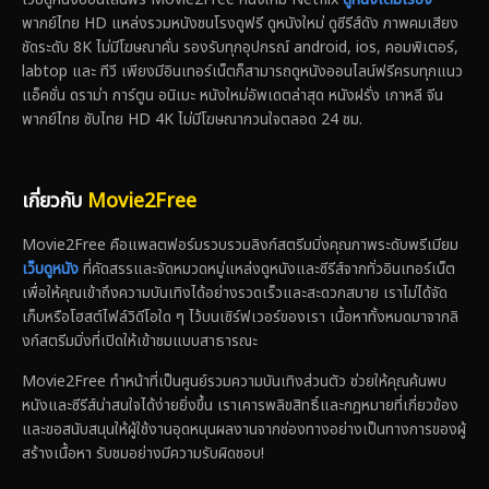
พากย์ไทย HD แหล่งรวมหนังชนโรงดูฟรี ดูหนังใหม่ ดูซีรีส์ดัง ภาพคมเสียง
ชัดระดับ 8K ไม่มีโฆษณาคั่น รองรับทุกอุปกรณ์ android, ios, คอมพิเตอร์,
labtop และ ทีวี เพียงมีอินเทอร์เน็ตก็สามารถดูหนังออนไลน์ฟรีครบทุกแนว
แอ็คชั่น ดราม่า การ์ตูน อนิเมะ หนังใหม่อัพเดตล่าสุด หนังฝรั่ง เกาหลี จีน
พากย์ไทย ซับไทย HD 4K ไม่มีโฆษณากวนใจตลอด 24 ชม.
เกี่ยวกับ
Movie2Free
Movie2Free คือแพลตฟอร์มรวบรวมลิงก์สตรีมมิ่งคุณภาพระดับพรีเมียม
เว็บดูหนัง
ที่คัดสรรและจัดหมวดหมู่แหล่งดูหนังและซีรีส์จากทั่วอินเทอร์เน็ต
เพื่อให้คุณเข้าถึงความบันเทิงได้อย่างรวดเร็วและสะดวกสบาย เราไม่ได้จัด
เก็บหรือโฮสต์ไฟล์วิดีโอใด ๆ ไว้บนเซิร์ฟเวอร์ของเรา เนื้อหาทั้งหมดมาจากลิ
งก์สตรีมมิ่งที่เปิดให้เข้าชมแบบสาธารณะ
Movie2Free ทำหน้าที่เป็นศูนย์รวมความบันเทิงส่วนตัว ช่วยให้คุณค้นพบ
หนังและซีรีส์น่าสนใจได้ง่ายยิ่งขึ้น เราเคารพลิขสิทธิ์และกฎหมายที่เกี่ยวข้อง
และขอสนับสนุนให้ผู้ใช้งานอุดหนุนผลงานจากช่องทางอย่างเป็นทางการของผู้
สร้างเนื้อหา รับชมอย่างมีความรับผิดชอบ!