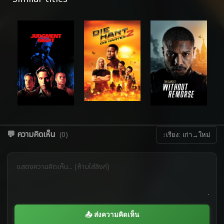
💬 ความคิดเห็น
(0)
↕
เรียง: เก่า→ใหม่
📤 ส่งความคิดเห็น