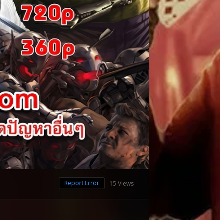
Report Error
15 Views