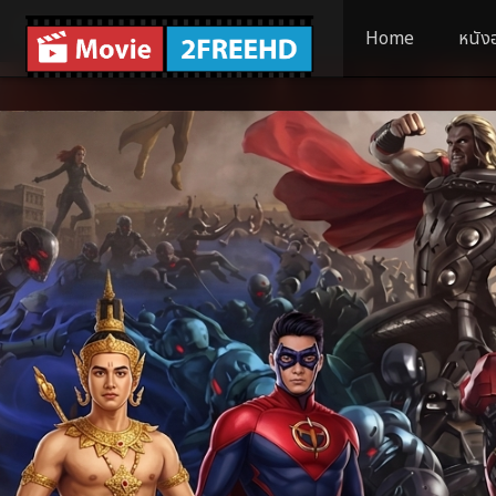
Home
หนัง