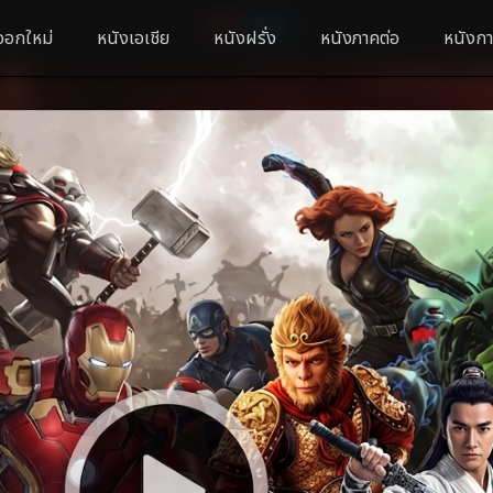
ออกใหม่
หนังเอเชีย
หนังฝรั่ง
หนังภาคต่อ
หนังกา