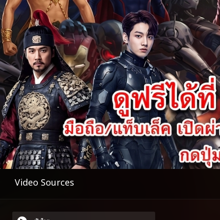
Video Sources