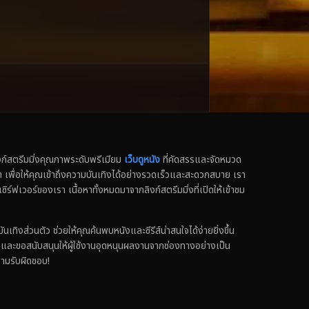
สตรีมมิ่งคุณภาพระดับพรีเมียม
เว็บดูหนัง
ที่คัดสรรและจัดหมวด
น็ต เพื่อให้คุณเข้าถึงความบันเทิงได้อย่างรวดเร็วและสะดวกสบาย เรา
เซิร์ฟเวอร์ของเรา เนื้อหาทั้งหมดมาจากลิงก์สตรีมมิ่งที่เปิดให้เข้าชม
ทิงส่วนตัว ช่วยให้คุณค้นพบหนังและซีรีส์น่าสนใจได้ง่ายยิ่งขึ้น
ง และขอสนับสนุนให้ผู้ใช้งานอุดหนุนผลงานจากช่องทางอย่างเป็น
วามรับผิดชอบ!