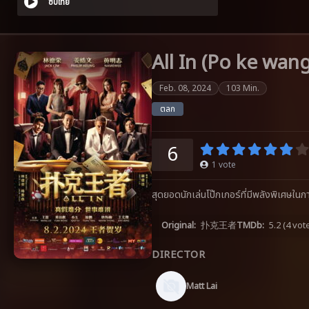
ซับไทย
All In (Po ke wan
Feb. 08, 2024
103 Min.
ตลก
6
1
vote
สุดยอดนักเล่นโป๊กเกอร์ที่มีพลังพิเศษใน
Original:
扑克王者
TMDb:
5.2
(4 vot
DIRECTOR
Matt Lai