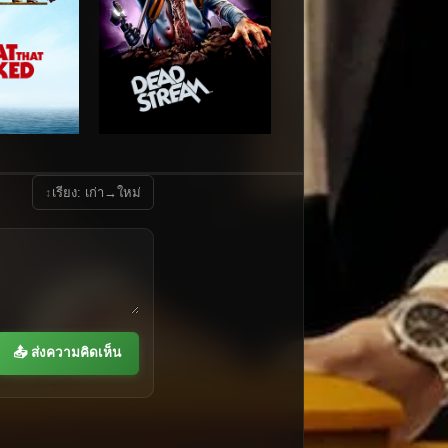
↕
เรียง: เก่า→ใหม่
📤 ส่งความคิดเห็น