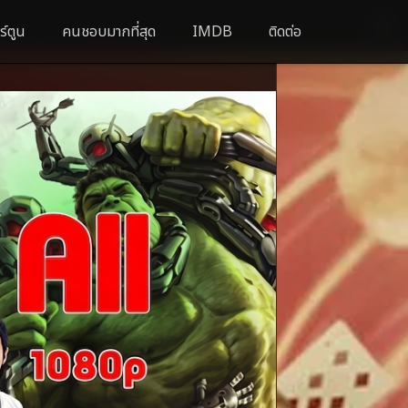
ร์ตูน
คนชอบมากที่สุด
IMDB
ติดต่อ