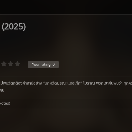
ี (2025)
Your rating:
0
อิญไปพบวัตถุต้องคำสาปอย่าง “นกหวีดมรณะแอซเท็ก” โบราณ พวกเขาค้นพบว่า ทุกครั
ะคน
votes)