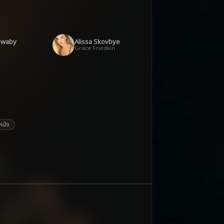
 Swaby
Alissa Skovbye
Grace Friedkin
ูหนัง