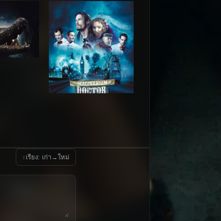
↕
เรียง: เก่า→ใหม่