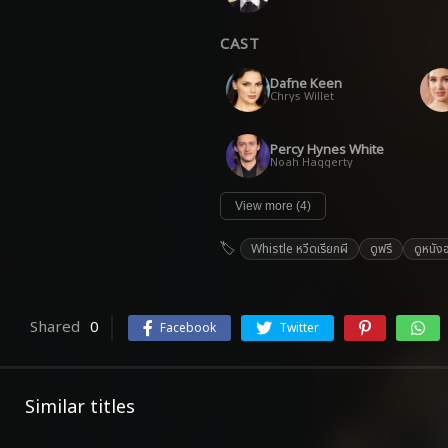
CAST
Dafne Keen
Chrys Willet
Percy Hynes White
Noah Haggerty
View more (4)
Whistle หวีดเรียกผี
ดูฟรี
ดูหนัง
Shared
0
Facebook
Twitter
Similar titles