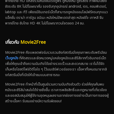
พากย์ไทย HD แหล่งรวมหนังชนโรงดูฟรี ดูหนังใหม่ ดูซีรีส์ดัง ภาพคมเสียง
ชัดระดับ 8K ไม่มีโฆษณาคั่น รองรับทุกอุปกรณ์ android, ios, คอมพิเตอร์,
labtop และ ทีวี เพียงมีอินเทอร์เน็ตก็สามารถดูหนังออนไลน์ฟรีครบทุกแนว
แอ็คชั่น ดราม่า การ์ตูน อนิเมะ หนังใหม่อัพเดตล่าสุด หนังฝรั่ง เกาหลี จีน
พากย์ไทย ซับไทย HD 4K ไม่มีโฆษณากวนใจตลอด 24 ชม.
เกี่ยวกับ
Movie2Free
Movie2Free คือแพลตฟอร์มรวบรวมลิงก์สตรีมมิ่งคุณภาพระดับพรีเมียม
เว็บดูหนัง
ที่คัดสรรและจัดหมวดหมู่แหล่งดูหนังและซีรีส์จากทั่วอินเทอร์เน็ต
เพื่อให้คุณเข้าถึงความบันเทิงได้อย่างรวดเร็วและสะดวกสบาย เราไม่ได้จัด
เก็บหรือโฮสต์ไฟล์วิดีโอใด ๆ ไว้บนเซิร์ฟเวอร์ของเรา เนื้อหาทั้งหมดมาจากลิ
งก์สตรีมมิ่งที่เปิดให้เข้าชมแบบสาธารณะ
Movie2Free ทำหน้าที่เป็นศูนย์รวมความบันเทิงส่วนตัว ช่วยให้คุณค้นพบ
หนังและซีรีส์น่าสนใจได้ง่ายยิ่งขึ้น เราเคารพลิขสิทธิ์และกฎหมายที่เกี่ยวข้อง
และขอสนับสนุนให้ผู้ใช้งานอุดหนุนผลงานจากช่องทางอย่างเป็นทางการของผู้
สร้างเนื้อหา รับชมอย่างมีความรับผิดชอบ!