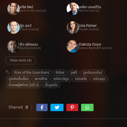
คริส ไพน์
อเล็ก บอลด์วิน
Jack Frost (voice)
North (voice)
จู๊ด ลอว์
Isla Fisher
Pitch (voice)
Tooth (voice)
ฮิว แจ็กแมน
Dakota Goyo
Bunny (voice)
Jamie Bennett (voice)
View more (4)
Rise of the Guardians
ซับไทย
ดูฟรี
ดูหนังออนไลน์
ดูหนังเต็มเรื่อง
พากย์ไทย
หนังการ์ตูน
หนังฝรั่ง
หนังสนุก
ห้าเทพผู้พิทักษ์ (2012)
เว็บดูหนัง
Shared
0