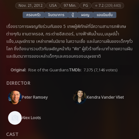
Nov. 21, 2012
USA
97 Min.
PG
⭐ 7.2
(209,440)
ครอบครัว
จินตนาการ
บู๊
ผจญ
แอนนิเมชั่น
เรื่องราวการผจญภัยร่วมกันของ 5 เทพผู้พิทักษ์ที่มีความสามารถพิเศษ
ต่างๆกัน ซานตาครอส, กระต่ายอีสเตอร์, นางฟ้าฟันน้ำนม,มนุษย์น้ำ
แข็ง,มนุษย์ทราย เหล่าเทพในนิยาย ในความเชื่อ และในความฝันของเด็กๆทั่ว
โลก ซึ่งต้องมารวมตัวกันเผชิญหน้ากับ “พิช” ผู้ชั่วร้ายที่จะมาทำลายความฝัน
และจินตนาการของเหล่าเด็กๆและครอบครองมนุษยชาติ
Original:
Rise of the Guardians
TMDb:
7.375
(7,146 votes)
DIRECTOR
Peter Ramsey
Kendra Vander Vliet
Alex Loots
CAST