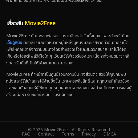
พากย์ไทย ซับไทย HD 4K ไม่มีโฆษณากวนใจตลอด 24 ชม.
เกี่ยวกับ
Movie2Free
Movie2Free คือแพลตฟอร์มรวบรวมลิงก์สตรีมมิ่งคุณภาพระดับพรีเมียม
เว็บดูหนัง
ที่คัดสรรและจัดหมวดหมู่แหล่งดูหนังและซีรีส์จากทั่วอินเทอร์เน็ต
เพื่อให้คุณเข้าถึงความบันเทิงได้อย่างรวดเร็วและสะดวกสบาย เราไม่ได้จัด
เก็บหรือโฮสต์ไฟล์วิดีโอใด ๆ ไว้บนเซิร์ฟเวอร์ของเรา เนื้อหาทั้งหมดมาจากลิ
งก์สตรีมมิ่งที่เปิดให้เข้าชมแบบสาธารณะ
Movie2Free ทำหน้าที่เป็นศูนย์รวมความบันเทิงส่วนตัว ช่วยให้คุณค้นพบ
หนังและซีรีส์น่าสนใจได้ง่ายยิ่งขึ้น เราเคารพลิขสิทธิ์และกฎหมายที่เกี่ยวข้อง
และขอสนับสนุนให้ผู้ใช้งานอุดหนุนผลงานจากช่องทางอย่างเป็นทางการของผู้
สร้างเนื้อหา รับชมอย่างมีความรับผิดชอบ!
© 2026 Movie2Free - All Rights Reserved
FAQ
Contact
Terms
Privacy
DMCA