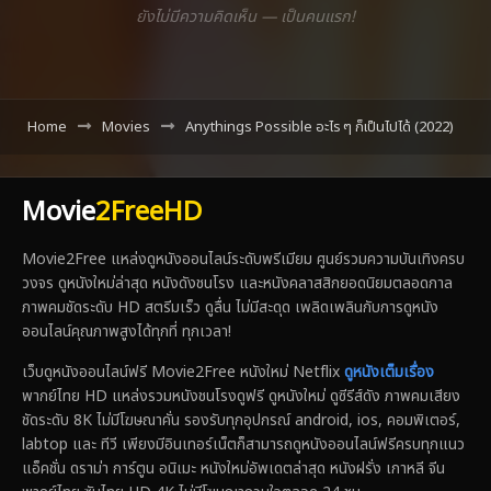
ยังไม่มีความคิดเห็น — เป็นคนแรก!
Home
Movies
Anythings Possible อะไร ๆ ก็เป็นไปได้ (2022)
Movie
2FreeHD
Movie2Free แหล่งดูหนังออนไลน์ระดับพรีเมียม ศูนย์รวมความบันเทิงครบ
วงจร ดูหนังใหม่ล่าสุด หนังดังชนโรง และหนังคลาสสิกยอดนิยมตลอดกาล
ภาพคมชัดระดับ HD สตรีมเร็ว ดูลื่น ไม่มีสะดุด เพลิดเพลินกับการดูหนัง
ออนไลน์คุณภาพสูงได้ทุกที่ ทุกเวลา!
เว็บดูหนังออนไลน์ฟรี Movie2Free หนังใหม่ Netflix
ดูหนังเต็มเรื่อง
พากย์ไทย HD แหล่งรวมหนังชนโรงดูฟรี ดูหนังใหม่ ดูซีรีส์ดัง ภาพคมเสียง
ชัดระดับ 8K ไม่มีโฆษณาคั่น รองรับทุกอุปกรณ์ android, ios, คอมพิเตอร์,
labtop และ ทีวี เพียงมีอินเทอร์เน็ตก็สามารถดูหนังออนไลน์ฟรีครบทุกแนว
แอ็คชั่น ดราม่า การ์ตูน อนิเมะ หนังใหม่อัพเดตล่าสุด หนังฝรั่ง เกาหลี จีน