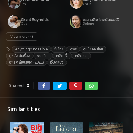
Courtnee Carter
Kelly Lamor Wilson
Em
Chris
Grant Reynolds
เรเน เอลิเซ โกลด์สเบอร์รี
Otis
Selene
View more (4)
Anythings Possible
ซับไทย
ดูฟรี
ดูหนังออนไลน์
ดูหนังเต็มเรื่อง
พากย์ไทย
หนังฝรั่ง
หนังสนุก
อะไร ๆ ก็เป็นไปได้ (2022)
เว็บดูหนัง
Shared
0
Similar titles