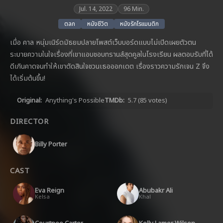
Jul. 14, 2022
96 Min.
ตลก
หนังชีวิต
หนังรักโรแมนติก
เมื่อ คาล หนุ่มเนิร์ดมัธยมปลายโพสต์เว็บบอร์ดแบบไม่เปิดเผยตัวตน
ระบายความในใจเรื่องที่เขาแอบชอบทรานส์สุดคูลในโรงเรียน ผลตอบรับที่ได้
ดีเกินคาดจนทำให้เขาตัดสินใจชวนเธอออกเดต เรื่องราวความรักเจน Z จึง
ได้เริ่มต้นขึ้น!
Original:
Anything's Possible
TMDb:
5.7
(85 votes)
DIRECTOR
Billy Porter
CAST
Eva Reign
Abubakr Ali
Kelsa
Khal