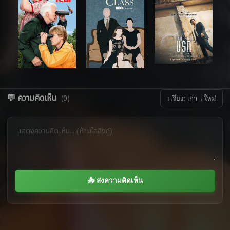
💬 ความคิดเห็น
(0)
↕
เรียง: เก่า→ใหม่
📤 ส่งความคิดเห็น