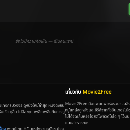
ยังไม่มีความคิดเห็น — เป็นคนแรก!
เกี่ยวกับ
Movie2Free
Movie2Free คือแพลตฟอร์มรวบรวมลิงก์
ทิงครบวงจร ดูหนังใหม่ล่าสุด หนังดังชน
หมู่แหล่งดูหนังและซีรีส์จากทั่วอินเทอร์เ
 ดูลื่น ไม่มีสะดุด เพลิดเพลินกับการดู
ไม่ได้จัดเก็บหรือโฮสต์ไฟล์วิดีโอใด ๆ ไว้บน
แบบสาธารณะ
ื่อง
พากย์ไทย HD แหล่งรวมหนังชนโรง