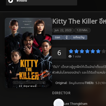
พากย์ไทย
Kitty The Killer อี
Jun. 22, 2023
120 Min.
ตลก
บู๊
ระทึกขวัญ
6
1
vote
“ดีน่า” เด็กสาวผู้ถูกฝึกให้เป็นนักฆ่าตั้ง
พัวพันในโลกของนักฆ่า และได้รับตำแหน่ง ผู
Original:
อีหนูอันตราย
TMDb:
5.3
(10 
DIRECTOR
Lee Thongkham