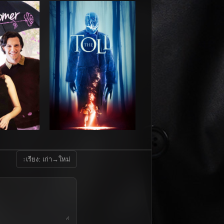
↕
เรียง: เก่า→ใหม่