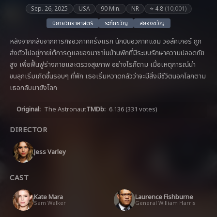
Sep. 26, 2025
USA
90 Min.
NR
⭐ 4.8
(10,001)
นิยายวิทยาศาสตร์
ระทึกขวัญ
สยองขวัญ
หลังจากกลับจากภารกิจอวกาศครั้งแรก นักบินอวกาศแซม วอล์คเกอร์ ถูก
ส่งตัวไปอยู่ภายใต้การดูแลของนาซาในบ้านพักที่มีระบบรักษาความปลอดภัย
สูง เพื่อฟื้นฟูร่างกายและตรวจสุขภาพ อย่างไรก็ตาม เมื่อเหตุการณ์น่า
ขนลุกเริ่มเกิดขึ้นรอบๆ ที่พัก เธอเริ่มหวาดกลัวว่าจะมีสิ่งมีชีวิตนอกโลกตาม
เธอกลับมายังโลก
Original:
The Astronaut
TMDb:
6.136
(331 votes)
DIRECTOR
Jess Varley
CAST
Kate Mara
Laurence Fishburne
Sam Walker
General William Harris