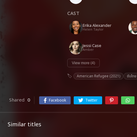
CAST
Erika Alexander
Helen Taylor
Jessi Case
Amber
View more (4)
American Refugee (2021)
ซับไทย
Shared
0
Facebook
Twitter
Similar titles