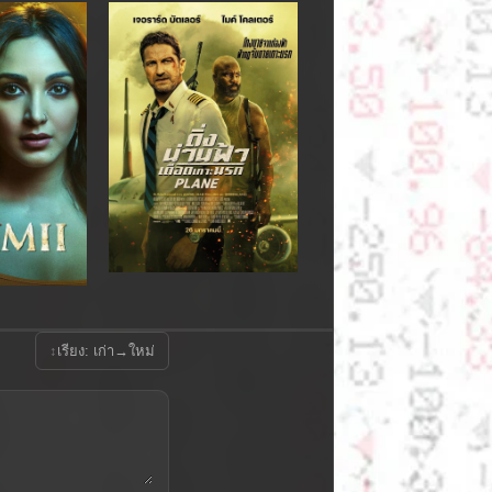
↕
เรียง: เก่า→ใหม่