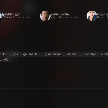
ทัตสึฮิซะ ซูซูกิ
อากิโอะ โอตสึกะ
ทากูยะ เอ
Tokita Ohma (voice)
Yujiro Hanma (voice)
ซับไทย
ดูฟรี
ดูหนังออนไลน์
ดูหนังเต็มเรื่อง
พากย์ไทย
หนังการ์ตูน
หนังส
็บดูหนัง