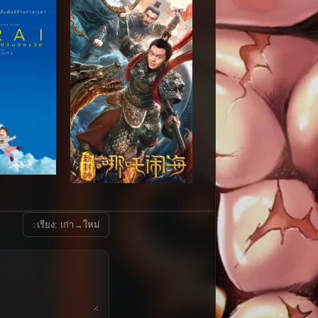
↕
เรียง: เก่า→ใหม่