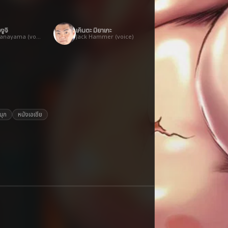
งูจิ
เค็นตะ มิยาเกะ
Kaoru Hanayama (voice)
Jack Hammer (voice)
นุก
หนังเอเชีย