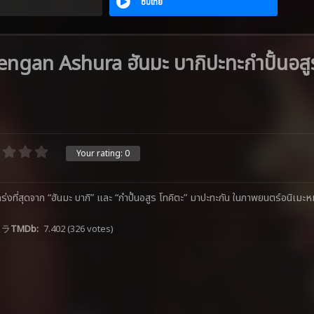
ซับไทย
gan Ashura ฮันมะ บากิปะทะกำปั้นอสูร
Your rating:
0
แกร่งที่สุดจาก “ฮันมะ บากิ” และ “กำปั้นอสูร โทคิตะ” มาปะทะกัน ในภาพยนตร์อนิเมะหม
ュラ
TMDb:
7.402
(326 votes)