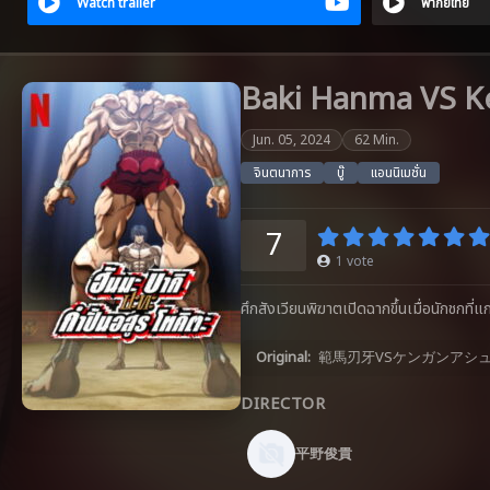
Watch trailer
พากย์ไทย
Baki Hanma VS Ken
Jun. 05, 2024
62 Min.
จินตนาการ
บู๊
แอนนิเมชั่น
7
1
vote
ศึกสังเวียนพิฆาตเปิดฉากขึ้นเมื่อนักชกที่
Original:
範馬刃牙VSケンガンアシ
DIRECTOR
平野俊貴