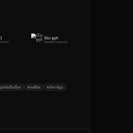
乃
ริโอะ ซูซุกิ
voice)
Kanino (voice)
ดูหนังเต็มเรื่อง
พากย์ไทย
หนังการ์ตูน