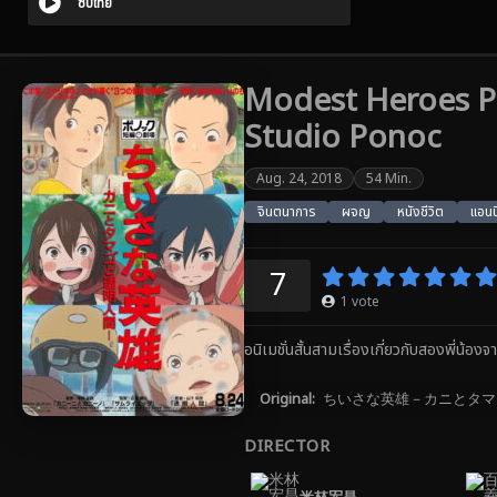
ซับไทย
Modest Heroes Pon
Studio Ponoc
Aug. 24, 2018
54 Min.
จินตนาการ
ผจญ
หนังชีวิต
แอนนิ
7
1
vote
อนิเมชั่นสั้นสามเรื่องเกี่ยวกับสองพี่น้อ
Original:
ちいさな英雄－カニとタマ
DIRECTOR
米林宏昌