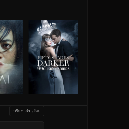
↕
เรียง: เก่า→ใหม่