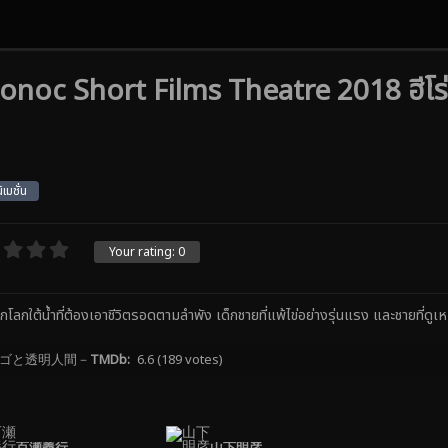
oc Short Films Theatre 2018 ฮีโร่เ
เมชั่น
Your rating:
0
งจากโลกใต้น้ำที่ต้องเอาชีวิตรอดตามลำพัง เด็กชายที่แพ้ไข่อย่างรุ่นแรง และชายที่ด
ゴと透明人間－
TMDb:
6.6
(189 votes)
百瀬義行
山下明彦