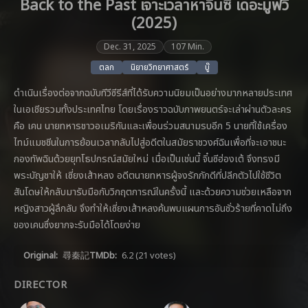
Back to the Past เจาะเวลาหาจิ๋นซี เดอะมูฟวี่
(2025)
Dec. 31, 2025
107 Min.
ตลก
นิยายวิทยาศาสตร์
บู๊
ดำเนินเรื่องต่อจากฉบับทีวีซีรีส์ที่ได้รับความนิยมเป็นอย่างมากหลายประเทศ
ในเอเชียรวมทั้งประเทศไทย โดยเรื่องราวฉบับภาพยนตร์จะเล่าผ่านตัวละคร
คือ เคน นายทหารชาวอเมริกันและเพื่อนร่วมสนามรบอีก 5 นายที่ใช้เครื่อง
ไทม์แมชชีนในการย้อนเวลากลับไปสู่อดีตในสมัยราชวงศ์ฉินเพื่อที่จะเอาชนะ
กองทัพฉินด้วยยุทโธปกรณ์สมัยใหม่ เมื่อเป็นเช่นนี้ จิ๋นซีฮ่องเต้ จึงทรงมี
พระบัญชาให้ เซี่ยงเส้าหลง อดีตนายทหารผู้จงรักภักดีที่ปลีกตัวไปใช้ชีวิต
สันโดษให้กลับมารับมือกับวิกฤตการณ์ในครั้งนี้ และด้วยความช่วยเหลือจาก
หญิงสาวผู้ลึกลับ จึงทำให้เซี่ยงเส้าหลงค้นพบแผนการอันชั่วร้ายที่คาดไม่ถึง
ของเคนซึ่งยากจะรับมือได้โดยง่าย
Original:
尋秦記
TMDb:
6.2
(21 votes)
DIRECTOR