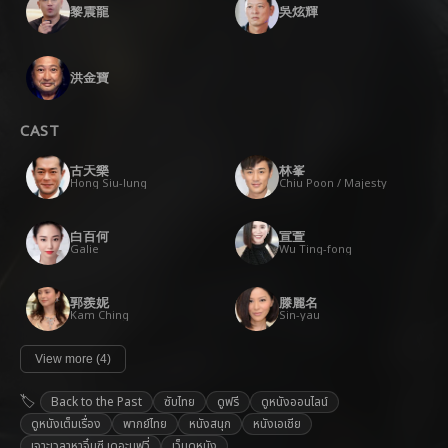
黎震龍
吳炫輝
洪金寶
CAST
古天樂
林峯
Hong Siu-lung
Chiu Poon / Majesty
白百何
宣萱
Galie
Wu Ting-fong
郭羨妮
滕麗名
Kam Ching
Sin-yau
View more (4)
Back to the Past
ซับไทย
ดูฟรี
ดูหนังออนไลน์
ดูหนังเต็มเรื่อง
พากย์ไทย
หนังสนุก
หนังเอเชีย
เจาะเวลาหาจิ๋นซี เดอะมูฟวี่
เว็บดูหนัง