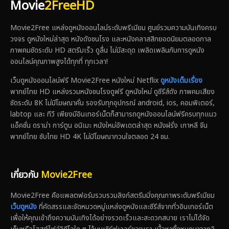
Movie
2FreeHD
Movie2Free แหล่งดูหนังออนไลน์ระดับพรีเมียม ศูนย์รวมความบันเทิงครบ
วงจร ดูหนังใหม่ล่าสุด หนังดังชนโรง และหนังคลาสสิกยอดนิยมตลอดกาล
ภาพคมชัดระดับ HD สตรีมเร็ว ดูลื่น ไม่มีสะดุด เพลิดเพลินกับการดูหนัง
ออนไลน์คุณภาพสูงได้ทุกที่ ทุกเวลา!
เว็บดูหนังออนไลน์ฟรี Movie2Free หนังใหม่ Netflix
ดูหนังเต็มเรื่อง
พากย์ไทย HD แหล่งรวมหนังชนโรงดูฟรี ดูหนังใหม่ ดูซีรีส์ดัง ภาพคมเสียง
ชัดระดับ 8K ไม่มีโฆษณาคั่น รองรับทุกอุปกรณ์ android, ios, คอมพิเตอร์,
labtop และ ทีวี เพียงมีอินเทอร์เน็ตก็สามารถดูหนังออนไลน์ฟรีครบทุกแนว
แอ็คชั่น ดราม่า การ์ตูน อนิเมะ หนังใหม่อัพเดตล่าสุด หนังฝรั่ง เกาหลี จีน
พากย์ไทย ซับไทย HD 4K ไม่มีโฆษณากวนใจตลอด 24 ชม.
เกี่ยวกับ
Movie2Free
Movie2Free คือแพลตฟอร์มรวบรวมลิงก์สตรีมมิ่งคุณภาพระดับพรีเมียม
เว็บดูหนัง
ที่คัดสรรและจัดหมวดหมู่แหล่งดูหนังและซีรีส์จากทั่วอินเทอร์เน็ต
เพื่อให้คุณเข้าถึงความบันเทิงได้อย่างรวดเร็วและสะดวกสบาย เราไม่ได้จัด