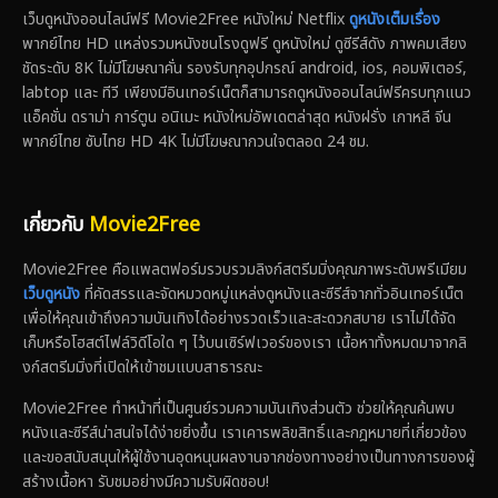
เว็บดูหนังออนไลน์ฟรี Movie2Free หนังใหม่ Netflix
ดูหนังเต็มเรื่อง
พากย์ไทย HD แหล่งรวมหนังชนโรงดูฟรี ดูหนังใหม่ ดูซีรีส์ดัง ภาพคมเสียง
ชัดระดับ 8K ไม่มีโฆษณาคั่น รองรับทุกอุปกรณ์ android, ios, คอมพิเตอร์,
labtop และ ทีวี เพียงมีอินเทอร์เน็ตก็สามารถดูหนังออนไลน์ฟรีครบทุกแนว
แอ็คชั่น ดราม่า การ์ตูน อนิเมะ หนังใหม่อัพเดตล่าสุด หนังฝรั่ง เกาหลี จีน
พากย์ไทย ซับไทย HD 4K ไม่มีโฆษณากวนใจตลอด 24 ชม.
เกี่ยวกับ
Movie2Free
Movie2Free คือแพลตฟอร์มรวบรวมลิงก์สตรีมมิ่งคุณภาพระดับพรีเมียม
เว็บดูหนัง
ที่คัดสรรและจัดหมวดหมู่แหล่งดูหนังและซีรีส์จากทั่วอินเทอร์เน็ต
เพื่อให้คุณเข้าถึงความบันเทิงได้อย่างรวดเร็วและสะดวกสบาย เราไม่ได้จัด
เก็บหรือโฮสต์ไฟล์วิดีโอใด ๆ ไว้บนเซิร์ฟเวอร์ของเรา เนื้อหาทั้งหมดมาจากลิ
งก์สตรีมมิ่งที่เปิดให้เข้าชมแบบสาธารณะ
Movie2Free ทำหน้าที่เป็นศูนย์รวมความบันเทิงส่วนตัว ช่วยให้คุณค้นพบ
หนังและซีรีส์น่าสนใจได้ง่ายยิ่งขึ้น เราเคารพลิขสิทธิ์และกฎหมายที่เกี่ยวข้อง
และขอสนับสนุนให้ผู้ใช้งานอุดหนุนผลงานจากช่องทางอย่างเป็นทางการของผู้
สร้างเนื้อหา รับชมอย่างมีความรับผิดชอบ!