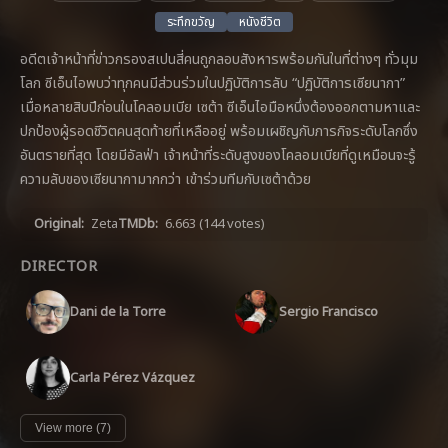
ระทึกขวัญ
หนังชีวิต
อดีตเจ้าหน้าที่ข่าวกรองสเปนสี่คนถูกลอบสังหารพร้อมกันในที่ต่างๆ ทั่วมุม
โลก ซีเอ็นไอพบว่าทุกคนมีส่วนร่วมในปฏิบัติการลับ “ปฏิบัติการเซียนากา”
เมื่อหลายสิบปีก่อนในโคลอมเบีย เซต้า ซีเอ็นไอมือหนึ่งต้องออกตามหาและ
ปกป้องผู้รอดชีวิตคนสุดท้ายที่เหลืออยู่ พร้อมเผชิญกับภารกิจระดับโลกซึ่ง
อันตรายที่สุด โดยมีอัลฟ่า เจ้าหน้าที่ระดับสูงของโคลอมเบียที่ดูเหมือนจะรู้
ความลับของเซียนากามากกว่า เข้าร่วมทีมกับเซต้าด้วย
Original:
Zeta
TMDb:
6.663
(144 votes)
DIRECTOR
Dani de la Torre
Sergio Francisco
Carla Pérez Vázquez
View more (7)