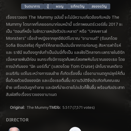
จินตนาการ
บู๊
ผจญ
ระทึกขวัญ
สยองขวัญ
เรื่องราวของ The Mummy ฉบับนี้ จะไม่มีความเกี่ยวข้องกับหนัง The
Mummy ไตรภาคที่เคยออกมาก่อนหน้านี้ แต่ภาพยนตร์เวอร์ชั่น 2017 จะ
เป็น “ตอนที่หนึ่ง ในจักรวาลหนังตัวประหลาด” หรือ “Universal
Monsters” เมื่อเจ้าหญิงจากยุคอียิปต์โบราณ “อามาเนต์” (รับบทโดย
Sofia Boutella) ที่ถูกทำให้กลายเป็นมัมมี่จากการก่อกบฎ สังหารฟาโรห์
และ ราชินี จนต้องถูกจับทำเป็นมัมมี่ทั้งเป็น และฝังไว้กลางทะเลทรายในอิรัก
เมื่อหลายพันปีก่อน จนกระทั่งมีการขุดค้นพบโลงศพหินโบราณของเธอ โดย
การนำทีมของ “นิค มอร์ตั้น” (แสดงโดย Tom Cruise) นักโบราณคดีชาว
อเมริกัน แต่ในระหว่างการขนย้าย ก็เกิดเรื่องขึ้น เมื่ออามาเนตถูกปลุกให้ตื่น
ขึ้นด้วยด้วยมือของนิค และเมื่อเธอตื่นขึ้น ความวิบัติจึงบังเกิดกับคณะขน
ย้าย เครื่องบินถูกทำลาย และนิคที่น่าจะตายไปแล้วก็ฟื้นขึ้น พร้อมกับประสาท
สัมผัสถึงเรื่องราวของอามาเนต
Original:
The Mummy
TMDb:
5.517
(7,571 votes)
DIRECTOR