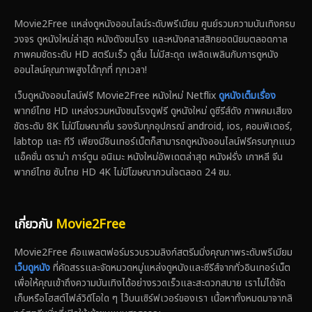
Movie2Free แหล่งดูหนังออนไลน์ระดับพรีเมียม ศูนย์รวมความบันเทิงครบ
วงจร ดูหนังใหม่ล่าสุด หนังดังชนโรง และหนังคลาสสิกยอดนิยมตลอดกาล
ภาพคมชัดระดับ HD สตรีมเร็ว ดูลื่น ไม่มีสะดุด เพลิดเพลินกับการดูหนัง
ออนไลน์คุณภาพสูงได้ทุกที่ ทุกเวลา!
เว็บดูหนังออนไลน์ฟรี Movie2Free หนังใหม่ Netflix
ดูหนังเต็มเรื่อง
พากย์ไทย HD แหล่งรวมหนังชนโรงดูฟรี ดูหนังใหม่ ดูซีรีส์ดัง ภาพคมเสียง
ชัดระดับ 8K ไม่มีโฆษณาคั่น รองรับทุกอุปกรณ์ android, ios, คอมพิเตอร์,
labtop และ ทีวี เพียงมีอินเทอร์เน็ตก็สามารถดูหนังออนไลน์ฟรีครบทุกแนว
แอ็คชั่น ดราม่า การ์ตูน อนิเมะ หนังใหม่อัพเดตล่าสุด หนังฝรั่ง เกาหลี จีน
พากย์ไทย ซับไทย HD 4K ไม่มีโฆษณากวนใจตลอด 24 ชม.
เกี่ยวกับ
Movie2Free
Movie2Free คือแพลตฟอร์มรวบรวมลิงก์สตรีมมิ่งคุณภาพระดับพรีเมียม
เว็บดูหนัง
ที่คัดสรรและจัดหมวดหมู่แหล่งดูหนังและซีรีส์จากทั่วอินเทอร์เน็ต
เพื่อให้คุณเข้าถึงความบันเทิงได้อย่างรวดเร็วและสะดวกสบาย เราไม่ได้จัด
เก็บหรือโฮสต์ไฟล์วิดีโอใด ๆ ไว้บนเซิร์ฟเวอร์ของเรา เนื้อหาทั้งหมดมาจากลิ