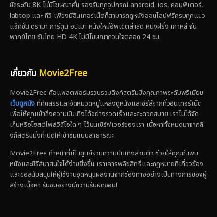
ชัดระดับ 8K ไม่มีโฆษณาคั่น รองรับทุกอุปกรณ์ android, ios, คอมพิเตอร์,
labtop และ ทีวี เพียงมีอินเทอร์เน็ตก็สามารถดูหนังออนไลน์ฟรีครบทุกแนว
แอ็คชั่น ดราม่า การ์ตูน อนิเมะ หนังใหม่อัพเดตล่าสุด หนังฝรั่ง เกาหลี จีน
พากย์ไทย ซับไทย HD 4K ไม่มีโฆษณากวนใจตลอด 24 ชม.
เกี่ยวกับ
Movie2Free
Movie2Free คือแพลตฟอร์มรวบรวมลิงก์สตรีมมิ่งคุณภาพระดับพรีเมียม
เว็บดูหนัง
ที่คัดสรรและจัดหมวดหมู่แหล่งดูหนังและซีรีส์จากทั่วอินเทอร์เน็ต
เพื่อให้คุณเข้าถึงความบันเทิงได้อย่างรวดเร็วและสะดวกสบาย เราไม่ได้จัด
เก็บหรือโฮสต์ไฟล์วิดีโอใด ๆ ไว้บนเซิร์ฟเวอร์ของเรา เนื้อหาทั้งหมดมาจากลิ
งก์สตรีมมิ่งที่เปิดให้เข้าชมแบบสาธารณะ
Movie2Free ทำหน้าที่เป็นศูนย์รวมความบันเทิงส่วนตัว ช่วยให้คุณค้นพบ
หนังและซีรีส์น่าสนใจได้ง่ายยิ่งขึ้น เราเคารพลิขสิทธิ์และกฎหมายที่เกี่ยวข้อง
และขอสนับสนุนให้ผู้ใช้งานอุดหนุนผลงานจากช่องทางอย่างเป็นทางการของผู้
สร้างเนื้อหา รับชมอย่างมีความรับผิดชอบ!