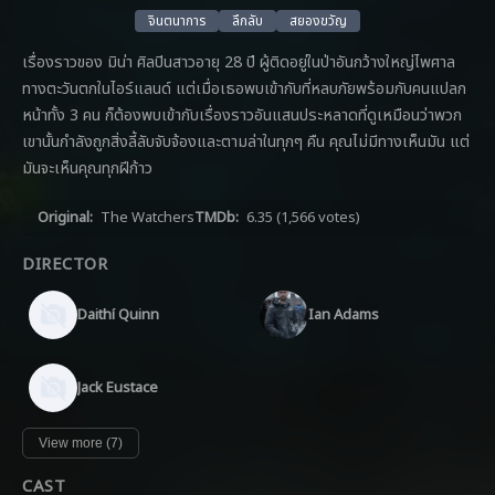
จินตนาการ
ลึกลับ
สยองขวัญ
เรื่องราวของ มิน่า ศิลปินสาวอายุ 28 ปี ผู้ติดอยู่ในป่าอันกว้างใหญ่ไพศาล
ทางตะวันตกในไอร์แลนด์ แต่เมื่อเธอพบเข้ากับที่หลบภัยพร้อมกับคนแปลก
หน้าทั้ง 3 คน ก็ต้องพบเข้ากับเรื่องราวอันแสนประหลาดที่ดูเหมือนว่าพวก
เขานั้นกำลังถูกสิ่งลี้ลับจับจ้องและตามล่าในทุกๆ คืน คุณไม่มีทางเห็นมัน แต่
มันจะเห็นคุณทุกฝีก้าว
Original:
The Watchers
TMDb:
6.35
(1,566 votes)
DIRECTOR
Daithí Quinn
Ian Adams
Jack Eustace
View more (7)
CAST