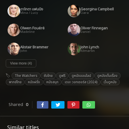
ดาโกตา แฟนนิง
Georgina Campbell
Mina / Lucy
Ciara
Olwen Fouéré
Oliver Finnegan
Madeline
Daniel
Alistair Brammer
John Lynch
John
Kilmartin
View more (4)
The Watchers
ซับไทย
ดูฟรี
ดูหนังออนไลน์
ดูหนังเต็มเรื่อง
พากย์ไทย
หนังฝรั่ง
หนังสนุก
เดอะ วอทเชอร์ส (2024)
เว็บดูหนัง
Shared
0
Similar titles