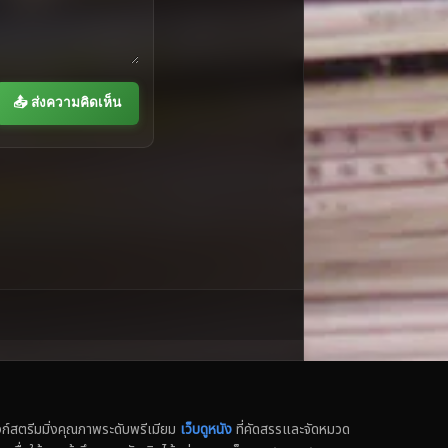
📤 ส่งความคิดเห็น
สตรีมมิ่งคุณภาพระดับพรีเมียม
เว็บดูหนัง
ที่คัดสรรและจัดหมวด