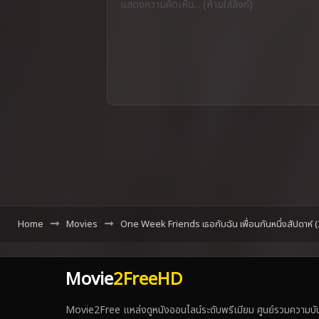
Home
Movies
One Week Friends เธอกับฉัน เพื่อนกันหนึ่งสัปดาห์ 
Movie
2FreeHD
Movie2Free แหล่งดูหนังออนไลน์ระดับพรีเมียม ศูนย์รวมความบันเ