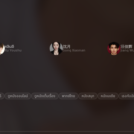
หลินอี
沈月
汪佳辉
Xu Youshu
Song Xiaonan
Jiang W
ี
ดูหนังออนไลน์
ดูหนังเต็มเรื่อง
พากย์ไทย
หนังสนุก
หนังเอเชีย
เธอกับฉั