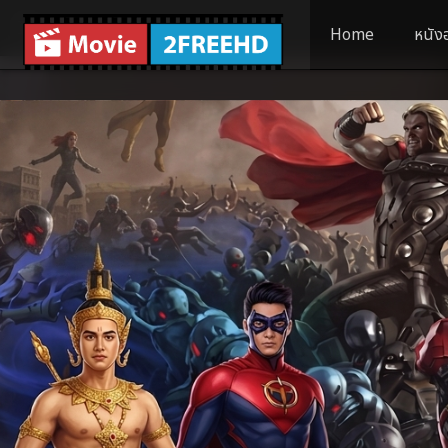
Home
หนัง