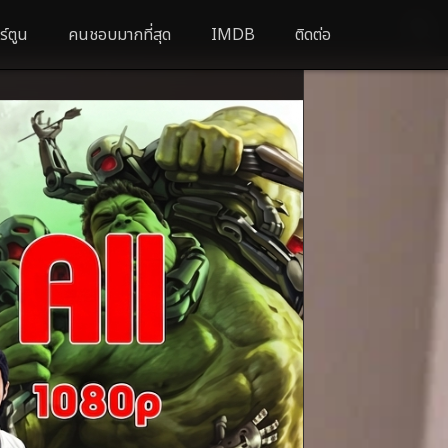
ร์ตูน
คนชอบมากที่สุด
IMDB
ติดต่อ