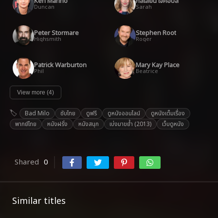
Ken Marino
กิลเลี่ยน เจค็อบส์
Duncan
Sarah
Peter Stormare
Stephen Root
Highsmith
Roger
Patrick Warburton
Mary Kay Place
Phil
Beatrice
View more (4)
Bad Milo
ซับไทย
ดูฟรี
ดูหนังออนไลน์
ดูหนังเต็มเรื่อง
พากย์ไทย
หนังฝรั่ง
หนังสนุก
เบ่งมาขย้ำ (2013)
เว็บดูหนัง
Shared
0
Similar titles