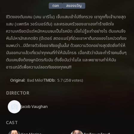
ตลก
สยองขวัญ
ชีวิตของดันแคน (เคน มาริโน) เจ็บแสบเข้าไปถึงทรวง เขาถูกทั้งเจ้านายสุด
แสบ (แพทริค วอร์เบอร์ตัน) และครอบครัวของเขาเองทำร้ายจิตใจ
ความเครียดมีแต่หมักหมมจนเป็นโรคบิด เมื่อไม่รู้จะทำอย่างไร ดันแคนจึง
หันไปหานักสะกดจิต (ปีเตอร์ สตอแมร์)ที่ช่วยเขาหาต้นตอของโรคปวดท้อง
จนพบว่า…มีปีศาจตัวจ้อยอาศัยอยู่ในนั้น! ด้วยความวิตกอย่างสุดขีดยิ่งทำให้
มันออกมาแล้วเที่ยวฆ่าทุกคนที่ทำให้มันโกรธ เมื่อกลัวว่ามันจะทำร้ายคนอื่นๆ
ดันแคนจึงต้องผูกมิตรกับมัน ตั้งชื่อมันว่าไมโล และพยายามทำให้มัน
อารมณ์ดีเพื่อความปลอดภัยของทุกคน!!!
Original:
Bad Milo!
TMDb:
5.7
(258 votes)
DIRECTOR
Jacob Vaughan
CAST