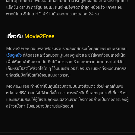
labtop และ ทีวี เพียงมีอินเทอร์เน็ตก็สามารถดูหนังออนไลน์ฟรีครบทุกแนว
แอ็คชั่น ดราม่า การ์ตูน อนิเมะ หนังใหม่อัพเดตล่าสุด หนังฝรั่ง เกาหลี จีน
พากย์ไทย ซับไทย HD 4K ไม่มีโฆษณากวนใจตลอด 24 ชม.
เกี่ยวกับ
Movie2Free
Movie2Free คือแพลตฟอร์มรวบรวมลิงก์สตรีมมิ่งคุณภาพระดับพรีเมียม
เว็บดูหนัง
ที่คัดสรรและจัดหมวดหมู่แหล่งดูหนังและซีรีส์จากทั่วอินเทอร์เน็ต
เพื่อให้คุณเข้าถึงความบันเทิงได้อย่างรวดเร็วและสะดวกสบาย เราไม่ได้จัด
เก็บหรือโฮสต์ไฟล์วิดีโอใด ๆ ไว้บนเซิร์ฟเวอร์ของเรา เนื้อหาทั้งหมดมาจากลิ
งก์สตรีมมิ่งที่เปิดให้เข้าชมแบบสาธารณะ
Movie2Free ทำหน้าที่เป็นศูนย์รวมความบันเทิงส่วนตัว ช่วยให้คุณค้นพบ
หนังและซีรีส์น่าสนใจได้ง่ายยิ่งขึ้น เราเคารพลิขสิทธิ์และกฎหมายที่เกี่ยวข้อง
และขอสนับสนุนให้ผู้ใช้งานอุดหนุนผลงานจากช่องทางอย่างเป็นทางการของผู้
สร้างเนื้อหา รับชมอย่างมีความรับผิดชอบ!