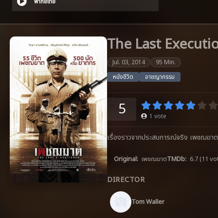
พากย์ไทย
The Last Executi
Jul. 03, 2014
95 Min.
หนังชีวิต
อาชญากรรม
5
1
vote
เรื่องราวจากประสบการณ์จริง เพชฌฆาต คื
Original:
เพชฌฆาต
TMDb:
6.7
(11 vo
DIRECTOR
Tom Waller