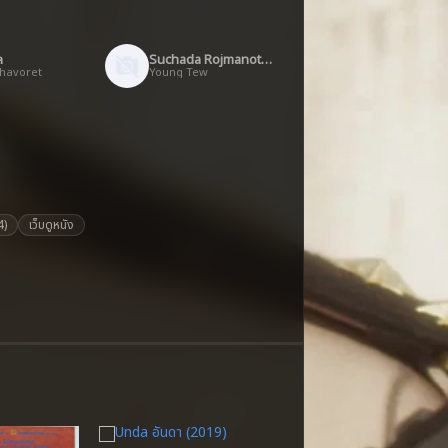
ล
Suchada Rojmanothum
havoret
Young Tew
4)
เว็บดูหนัง