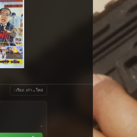
↕
เรียง: เก่า→ใหม่