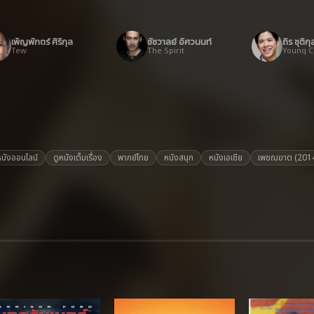
เพ็ญพักตร์ ศิริกุล
ชัชวาลย์ อัศวนนท์
ถิร ชุติกุ
Tew
The Spirit
Young C
หนังออนไลน์
ดูหนังเต็มเรื่อง
พากย์ไทย
หนังสนุก
หนังเอเชีย
เพชฌฆาต (201