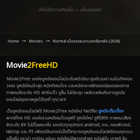
ยังไม่มีความคิดเห็น — เป็นคนแรก!
Home
Movies
Normal เมืองธรรมดานรกเรียกพ่อ (2026)
Movie
2FreeHD
Movie2Free แหล่งดูหนังออนไลน์ระดับพรีเมียม ศูนย์รวมความบันเทิงครบ
วงจร ดูหนังใหม่ล่าสุด หนังดังชนโรง และหนังคลาสสิกยอดนิยมตลอดกาล
ภาพคมชัดระดับ HD สตรีมเร็ว ดูลื่น ไม่มีสะดุด เพลิดเพลินกับการดูหนัง
ออนไลน์คุณภาพสูงได้ทุกที่ ทุกเวลา!
เว็บดูหนังออนไลน์ฟรี Movie2Free หนังใหม่ Netflix
ดูหนังเต็มเรื่อง
พากย์ไทย HD แหล่งรวมหนังชนโรงดูฟรี ดูหนังใหม่ ดูซีรีส์ดัง ภาพคมเสียง
ชัดระดับ 8K ไม่มีโฆษณาคั่น รองรับทุกอุปกรณ์ android, ios, คอมพิเตอร์,
labtop และ ทีวี เพียงมีอินเทอร์เน็ตก็สามารถดูหนังออนไลน์ฟรีครบทุกแนว
แอ็คชั่น ดราม่า การ์ตูน อนิเมะ หนังใหม่อัพเดตล่าสุด หนังฝรั่ง เกาหลี จีน