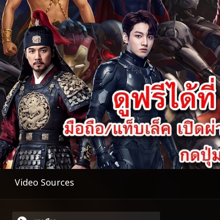
Video Sources