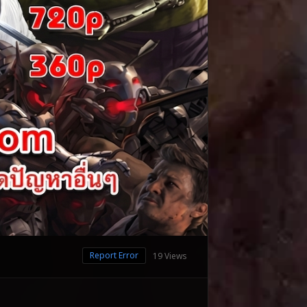
Report Error
19 Views