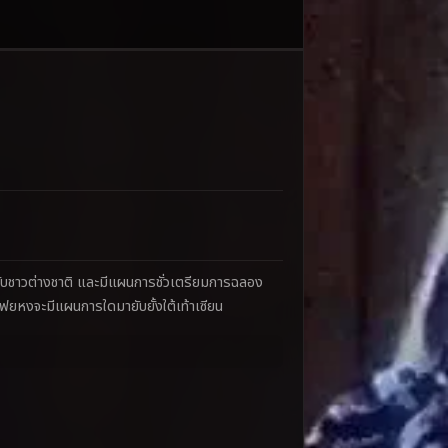
้กับชาวต่างชาติ และมีแผนการชั่วเตรียมการฉลอง
ฟยหงจะมีแผนการใดมายับยั้งใต้เท้าเซียน