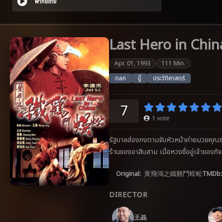
พากย์ไทย
Last Hero in Chin
Apr. 01, 1993
111 Min.
ตลก
บู๊
ประวัติศาสตร์
7
1
vote
รัฐบาลฮ่องกงตามจับหัวหน้าค่ายมวยคุณธรร
ร้านของอาสิบสาม เมื่อหวงชื่ออู่เจ้าขอ
Original:
黃飛鴻之鐵雞鬥蜈蚣
TMDb:
DIRECTOR
王晶