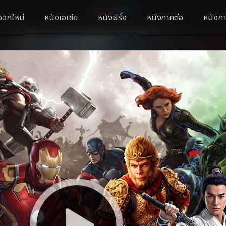
ออกใหม่
หนังเอเชีย
หนังฝรั่ง
หนังภาคต่อ
หนังกา