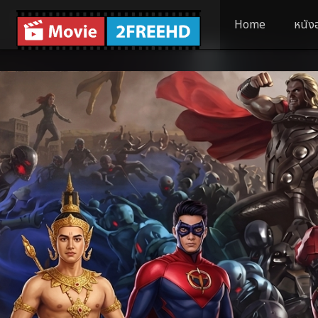
Home
หนัง