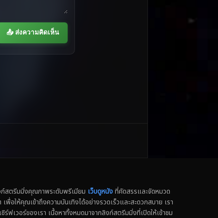
📤 ส่งความคิดเห็น
สตรีมมิ่งคุณภาพระดับพรีเมียม
เว็บดูหนัง
ที่คัดสรรและจัดหมวด
น็ต เพื่อให้คุณเข้าถึงความบันเทิงได้อย่างรวดเร็วและสะดวกสบาย เรา
เซิร์ฟเวอร์ของเรา เนื้อหาทั้งหมดมาจากลิงก์สตรีมมิ่งที่เปิดให้เข้าชม