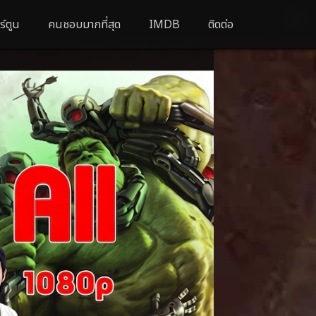
ร์ตูน
คนชอบมากที่สุด
IMDB
ติดต่อ