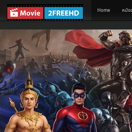
Home
หนัง