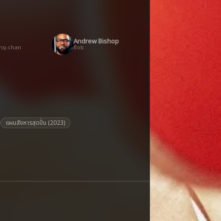
Andrew Bishop
ng-chan
Bob
แผนสังหารสุดปั่น (2023)