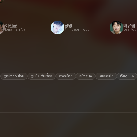
이선균
공명
배유람
Jonathan Na
Kim Beom-woo
Lee You
ดูหนังออนไลน์
ดูหนังเต็มเรื่อง
พากย์ไทย
หนังสนุก
หนังเอเชีย
เว็บดูหนัง