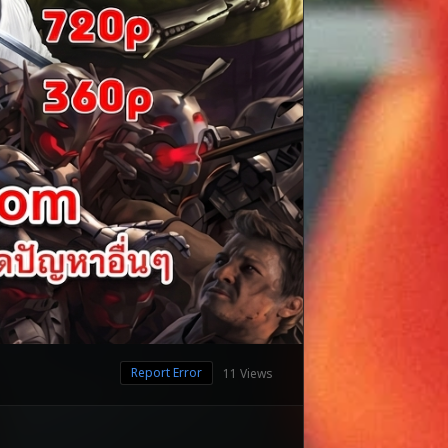
Report Error
11 Views