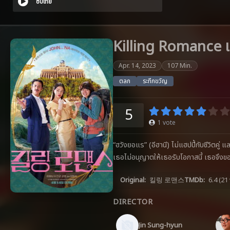
ซับไทย
Killing Romance แ
Apr. 14, 2023
107 Min.
ตลก
ระทึกขวัญ
5
1
vote
“ฮวังยอแร” (อีฮานี) ไม่แฮปปี้กับชีวิตค
เธอไม่อนุญาตให้เธอรับโอกาสนี้ เธอจึงข
Original:
킬링 로맨스
TMDb:
6.4
(21
DIRECTOR
Jin Sung-hyun