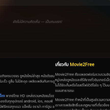
ยังไม่มีความคิดเห็น — เป็นคนแรก!
เกี่ยวกับ
Movie2Free
Movie2Free คือแพลตฟอร์มรวบรวมลิงก์
ทิงครบวงจร ดูหนังใหม่ล่าสุด หนังดังชน
หมู่แหล่งดูหนังและซีรีส์จากทั่วอินเทอร์เ
 ดูลื่น ไม่มีสะดุด เพลิดเพลินกับการดู
ไม่ได้จัดเก็บหรือโฮสต์ไฟล์วิดีโอใด ๆ ไว้บน
แบบสาธารณะ
ื่อง
พากย์ไทย HD แหล่งรวมหนังชนโรง
Movie2Free ทำหน้าที่เป็นศูนย์รวมความบันเ
่น รองรับทุกอุปกรณ์ android, ios, คอมพิ
เราเคารพลิขสิทธิ์และกฎหมายที่เกี่ยวข้อ
์ฟรีครบทุกแนว แอ็คชั่น ดราม่า การ์ตูน อ