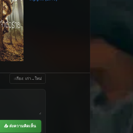
↕
เรียง: เก่า→ใหม่
📤 ส่งความคิดเห็น