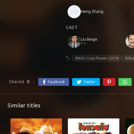
Heng Zhang
CAST
Liu Beige
Jiro
Witch Crazy Flower (2019)
ซับไท
Shared
0
Facebook
Twitter
Similar titles