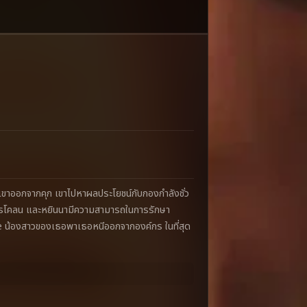
เขาออกจากคุก เขาไปหาผลประโยชน์กับกองกำลังชั่ว
การโคลน และหยินนามีความสามารถในการรักษา
Xue น้องสาวของเธอพาเธอหนีออกจากองค์กร ในที่สุด