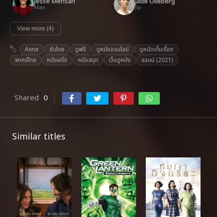
Jesse Mensah
Jade Olieberg
Max
Jip
View more (4)
Anne
ซับไทย
ดูฟรี
ดูหนังออนไลน์
ดูหนังเต็มเรื่อง
พากย์ไทย
หนังฝรั่ง
หนังสนุก
เว็บดูหนัง
แอนน์ (2021)
Shared
0
Similar titles