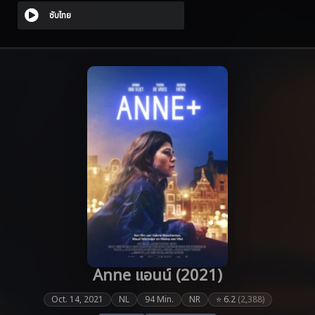
ซับไทย
Anne แอนน์ (2021)
Oct. 14, 2021
NL
94 Min.
NR
⭐ 6.2
(2,388)