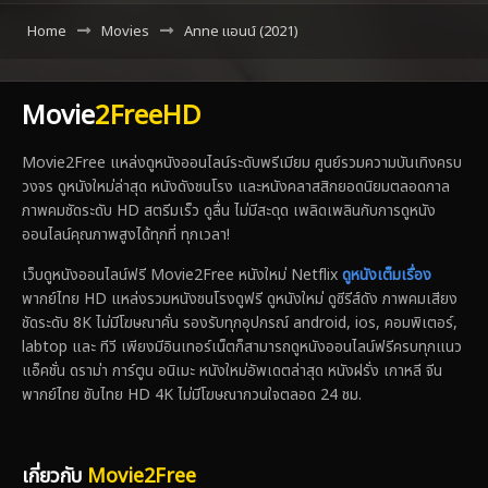
Home
Movies
Anne แอนน์ (2021)
Movie
2FreeHD
Movie2Free แหล่งดูหนังออนไลน์ระดับพรีเมียม ศูนย์รวมความบันเทิงครบ
วงจร ดูหนังใหม่ล่าสุด หนังดังชนโรง และหนังคลาสสิกยอดนิยมตลอดกาล
ภาพคมชัดระดับ HD สตรีมเร็ว ดูลื่น ไม่มีสะดุด เพลิดเพลินกับการดูหนัง
ออนไลน์คุณภาพสูงได้ทุกที่ ทุกเวลา!
เว็บดูหนังออนไลน์ฟรี Movie2Free หนังใหม่ Netflix
ดูหนังเต็มเรื่อง
พากย์ไทย HD แหล่งรวมหนังชนโรงดูฟรี ดูหนังใหม่ ดูซีรีส์ดัง ภาพคมเสียง
ชัดระดับ 8K ไม่มีโฆษณาคั่น รองรับทุกอุปกรณ์ android, ios, คอมพิเตอร์,
labtop และ ทีวี เพียงมีอินเทอร์เน็ตก็สามารถดูหนังออนไลน์ฟรีครบทุกแนว
แอ็คชั่น ดราม่า การ์ตูน อนิเมะ หนังใหม่อัพเดตล่าสุด หนังฝรั่ง เกาหลี จีน
พากย์ไทย ซับไทย HD 4K ไม่มีโฆษณากวนใจตลอด 24 ชม.
เกี่ยวกับ
Movie2Free