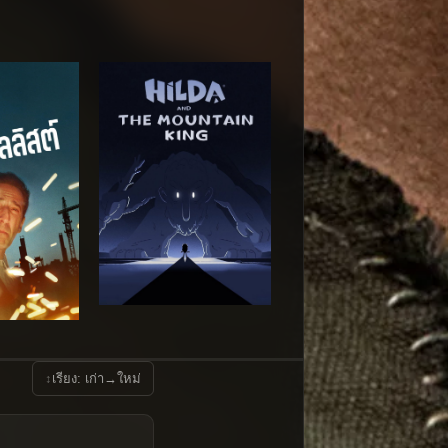
↕
เรียง: เก่า→ใหม่