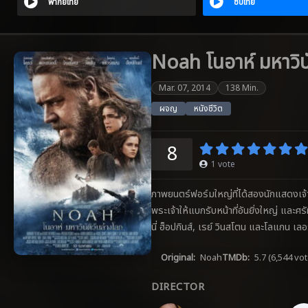
พากย์ไทย
ซับไทย
Noah โนอาห์ มหาวิบั
Mar. 07, 2014
138 Min.
ผจญ
หนังชีวิต
8
1
vote
ภาพยนตร์ฟอร์มใหญ่ที่ได้สองนักแสดงเจ้า
พระเจ้าให้แบกรับหน้าที่อันยิ่งใหญ่ และศ
นี่ ฮ็อปกินส์, เรย์ วินสโตน และโลแกน 
Original:
Noah
TMDb:
5.7
(6,544 vo
DIRECTOR