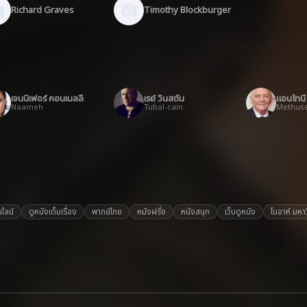
Richard Graves
Timothy Blockburger
เจนนิเฟอร์ คอนเนลลี
เรย์ วินสตัน
แอนโทนี 
Naameh
Tubal-cain
Methus
ไลน์
ดูหนังเต็มเรื่อง
พากย์ไทย
หนังฝรั่ง
หนังสนุก
เว็บดูหนัง
โนอาห์ มหาว