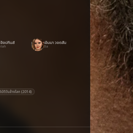
ฮ็อปกินส์
เอ็มมา วอตสัน
elah
Ila
ิบัติวันล้างโลก (2014)