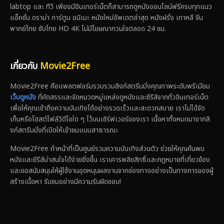
labtop และ ทีวี เพียงมีอินเทอร์เน็ตก็สามารถดูหนังออนไลน์ฟรีครบทุกแนว
แอ็คชั่น ดราม่า การ์ตูน อนิเมะ หนังใหม่อัพเดตล่าสุด หนังฝรั่ง เกาหลี จีน
พากย์ไทย ซับไทย HD 4K ไม่มีโฆษณากวนใจตลอด 24 ชม.
เกี่ยวกับ
Movie2Free
Movie2Free คือแพลตฟอร์มรวบรวมลิงก์สตรีมมิ่งคุณภาพระดับพรีเมียม
เว็บดูหนัง
ที่คัดสรรและจัดหมวดหมู่แหล่งดูหนังและซีรีส์จากทั่วอินเทอร์เน็ต
เพื่อให้คุณเข้าถึงความบันเทิงได้อย่างรวดเร็วและสะดวกสบาย เราไม่ได้จัด
เก็บหรือโฮสต์ไฟล์วิดีโอใด ๆ ไว้บนเซิร์ฟเวอร์ของเรา เนื้อหาทั้งหมดมาจากลิ
งก์สตรีมมิ่งที่เปิดให้เข้าชมแบบสาธารณะ
Movie2Free ทำหน้าที่เป็นศูนย์รวมความบันเทิงส่วนตัว ช่วยให้คุณค้นพบ
หนังและซีรีส์น่าสนใจได้ง่ายยิ่งขึ้น เราเคารพลิขสิทธิ์และกฎหมายที่เกี่ยวข้อง
และขอสนับสนุนให้ผู้ใช้งานอุดหนุนผลงานจากช่องทางอย่างเป็นทางการของผู้
สร้างเนื้อหา รับชมอย่างมีความรับผิดชอบ!