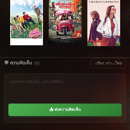
💬 ความคิดเห็น
(0)
↕
เรียง: เก่า→ใหม่
📤 ส่งความคิดเห็น