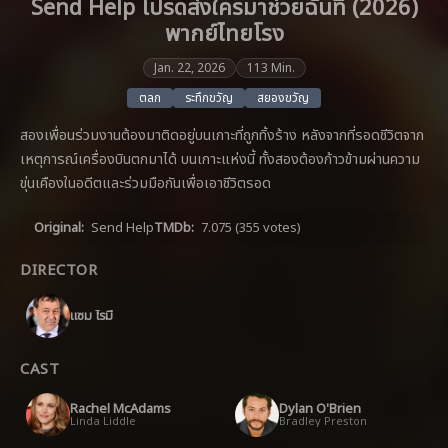
Send Help โปรดส่งใครมาช่วยฉันที (2026)
พากย์ไทยโรง
Jan. 22, 2026
113 Min.
ตลก
ระทึกขวัญ
สยองขวัญ
สองเพื่อนร่วมงานต้องมาติดอยู่บนเกาะที่ถูกทิ้งร้าง หลังจากที่รอดชีวิตจาก
เหตุการณ์เครื่องบินตกมาได้ บนเกาะแห่งนี้ ทั้งสองต้องก้าวข้ามผ่านความ
ขุ่นเคืองในอดีตและร่วมมือกันเพื่อเอาชีวิตรอด
Original:
Send Help
TMDb:
7.075
(355 votes)
DIRECTOR
แซม ไรมี
CAST
Rachel McAdams
Dylan O'Brien
Linda Liddle
Bradley Preston