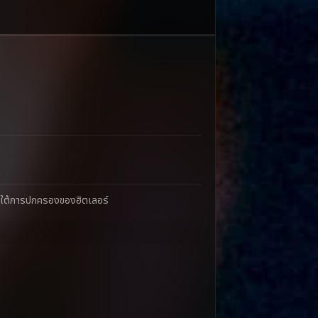
มภายใต้การปกครองของฮิตเลอร์