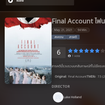
ซับไทย
Final Account ไฟน
May. 21, 2021
94 Min.
สงคราม
สารคดี
6
1
vote
สารคดีนี้รวบรวมบทสัมภาษณ์ที่ไม่มีใครเคย
Original:
Final Account
TMDb:
7.5
(2
DIRECTOR
Luke Holland