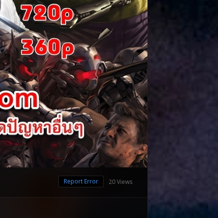
Report Error
20 Views