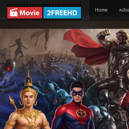
Home
หนัง