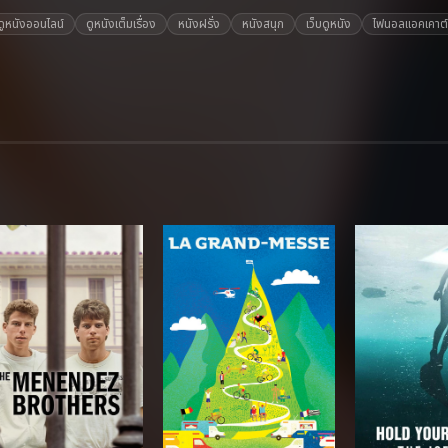
ดูหนังออนไลน์
ดูหนังเต็มเรื่อง
หนังฝรั่ง
หนังสนุก
เว็บดูหนัง
ไฟนอลแอคเคาต์