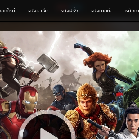
ออกใหม่
หนังเอเชีย
หนังฝรั่ง
หนังภาคต่อ
หนังกา