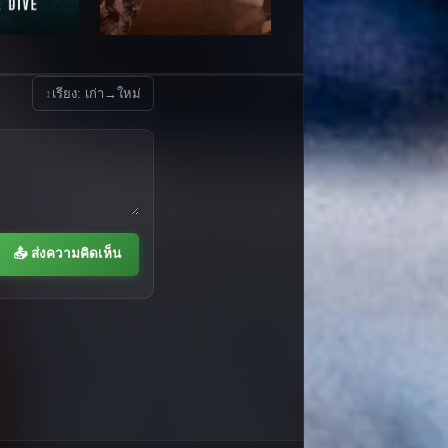
↕
เรียง: เก่า→ใหม่
📤 ส่งความคิดเห็น