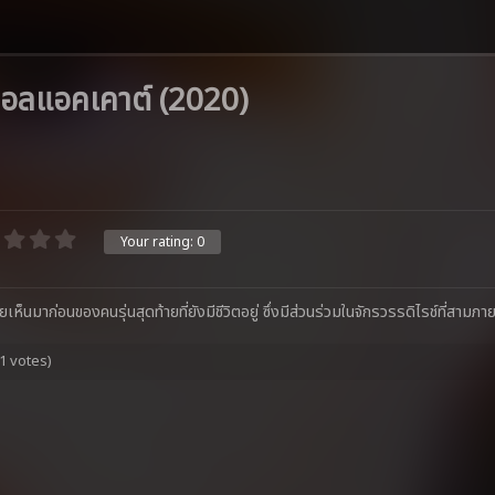
อลแอคเคาต์ (2020)
Your rating:
0
เห็นมาก่อนของคนรุ่นสุดท้ายที่ยังมีชีวิตอยู่ ซึ่งมีส่วนร่วมในจักรวรรดิไรช์ที่สา
1 votes)