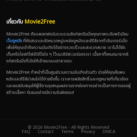
เกี่ยวกับ
Movie2Free
Movie2Free คือแพลตฟอร์มรวบรวมลิงก์สตรีมมิ่งคุณภาพระดับพรีเมียม
เว็บดูหนัง
ที่คัดสรรและจัดหมวดหมู่แหล่งดูหนังและซีรีส์จากทั่วอินเทอร์เน็ต
เพื่อให้คุณเข้าถึงความบันเทิงได้อย่างรวดเร็วและสะดวกสบาย เราไม่ได้จัด
เก็บหรือโฮสต์ไฟล์วิดีโอใด ๆ ไว้บนเซิร์ฟเวอร์ของเรา เนื้อหาทั้งหมดมาจากลิ
งก์สตรีมมิ่งที่เปิดให้เข้าชมแบบสาธารณะ
Movie2Free ทำหน้าที่เป็นศูนย์รวมความบันเทิงส่วนตัว ช่วยให้คุณค้นพบ
หนังและซีรีส์น่าสนใจได้ง่ายยิ่งขึ้น เราเคารพลิขสิทธิ์และกฎหมายที่เกี่ยวข้อง
และขอสนับสนุนให้ผู้ใช้งานอุดหนุนผลงานจากช่องทางอย่างเป็นทางการของผู้
สร้างเนื้อหา รับชมอย่างมีความรับผิดชอบ!
© 2026 Movie2Free - All Rights Reserved
FAQ
Contact
Terms
Privacy
DMCA