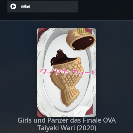
ซับไทย
Girls und Panzer das Finale OVA
Taiyaki War! (2020)