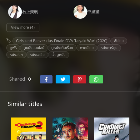
石上美帆
中里望
View more (4)
Girls und Panzer das Finale OVA Taiyaki War! (2020)
ซับไทย
ดูฟรี
ดูหนังออนไลน์
ดูหนังเต็มเรื่อง
พากย์ไทย
หนังการ์ตูน
หนังสนุก
หนังเอเชีย
เว็บดูหนัง
Shared
0
Similar titles