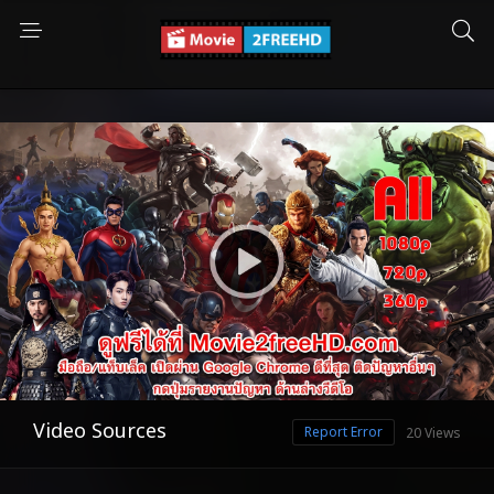
Video Sources
Report Error
20 Views