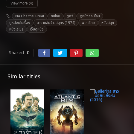
View more (4)
Na Cha the Great
ซับไทย
ดูฟรี
ดูหนังออนไลน์
ดูหนังเต็มเรื่อง
นาจาถล่มจ้าวสมุทร (1974)
พากย์ไทย
หนังสนุก
หนังเอเชีย
เว็บดูหนัง
Shared
0
Similar titles