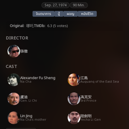
Sep. 27, 1974
90 Min.
จินตนาการ
บู๊
ผจญ
หนังชีวิต
Original:
哪吒
TMDb:
6.3
(5 votes)
DIRECTOR
張徹
CAST
Alexander Fu Sheng
江島
Na Cha
Auguang of the East Sea
盧迪
馮克安
Gen. Li Chi
3rd Prince
Lin Jing
陸劍明
Na Cha's mother
Yecha Li Gen