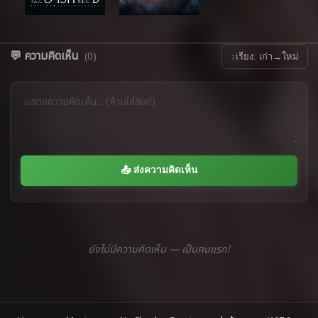
💬 ความคิดเห็น
(0)
↕
เรียง: เก่า→ใหม่
📤 ส่งความคิดเห็น
ยังไม่มีความคิดเห็น — เป็นคนแรก!