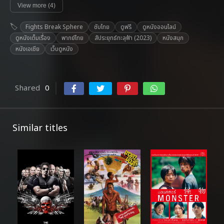
View more (4)
Fights Break Sphere
ซับไทย
ดูฟรี
ดูหนังออนไลน์
ดูหนังเต็มเรื่อง
พากย์ไทย
สัประยุทธ์ทะลุฟ้า (2023)
หนังสนุก
หนังเอเชีย
เว็บดูหนัง
Shared
0
Similar titles