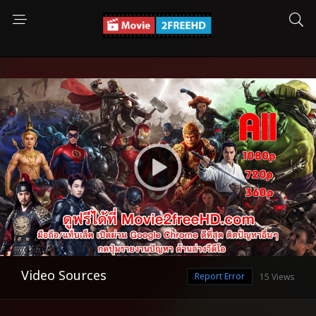
Video Sources
Report Error
15 Views