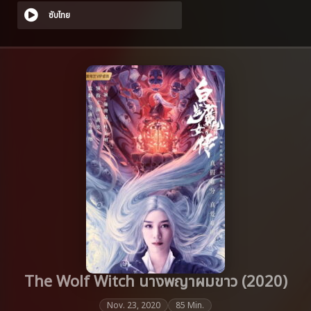
ซับไทย
The Wolf Witch นางพญาผมขาว (2020)
Nov. 23, 2020
85 Min.