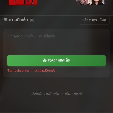
💬 ความคิดเห็น
(0)
↕
เรียง: เก่า→ใหม่
📤 ส่งความคิดเห็น
Turnstile error — โหลดใหม่อีกครั้ง
ยังไม่มีความคิดเห็น — เป็นคนแรก!