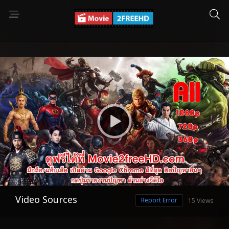
Video Sources
Report Error
15 Views