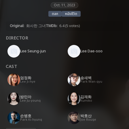
Oct. 11, 2023
ตลก
หนังชีวิต
Original:
화사한 그녀
TMDb:
6.4
(5 votes)
DIRECTOR
Lee Seung-jun
Lee Dae-soo
CAST
엄정화
송새벽
Lee Ji-hye
Park Wan-gyu
방민아
김재화
Lee Ju-young
Kumiko
손병호
박호산
Park Ki-hyung
Joe Rouge