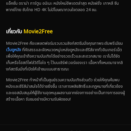
แอ็คชั่น ดราม่า การ์ตูน อนิเมะ หนังใหม่อัพเดตล่าสุด หนังฝรั่ง เกาหลี จีน
พากย์ไทย ซับไทย HD 4K ไม่มีโฆษณากวนใจตลอด 24 ชม.
เกี่ยวกับ
Movie2Free
Movie2Free คือแพลตฟอร์มรวบรวมลิงก์สตรีมมิ่งคุณภาพระดับพรีเมียม
เว็บดูหนัง
ที่คัดสรรและจัดหมวดหมู่แหล่งดูหนังและซีรีส์จากทั่วอินเทอร์เน็ต
เพื่อให้คุณเข้าถึงความบันเทิงได้อย่างรวดเร็วและสะดวกสบาย เราไม่ได้จัด
เก็บหรือโฮสต์ไฟล์วิดีโอใด ๆ ไว้บนเซิร์ฟเวอร์ของเรา เนื้อหาทั้งหมดมาจากลิ
งก์สตรีมมิ่งที่เปิดให้เข้าชมแบบสาธารณะ
Movie2Free ทำหน้าที่เป็นศูนย์รวมความบันเทิงส่วนตัว ช่วยให้คุณค้นพบ
หนังและซีรีส์น่าสนใจได้ง่ายยิ่งขึ้น เราเคารพลิขสิทธิ์และกฎหมายที่เกี่ยวข้อง
และขอสนับสนุนให้ผู้ใช้งานอุดหนุนผลงานจากช่องทางอย่างเป็นทางการของผู้
สร้างเนื้อหา รับชมอย่างมีความรับผิดชอบ!