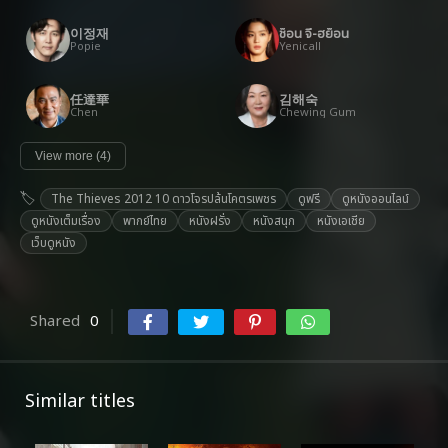
이정재
ช็อน จี-ฮย็อน
Popie
Yenicall
任達華
김해숙
Chen
Chewing Gum
View more (4)
The Thieves 2012 10 ดาวโจรปล้นโคตรเพชร
ดูฟรี
ดูหนังออนไลน์
ดูหนังเต็มเรื่อง
พากย์ไทย
หนังฝรั่ง
หนังสนุก
หนังเอเชีย
เว็บดูหนัง
Shared
0
Similar titles