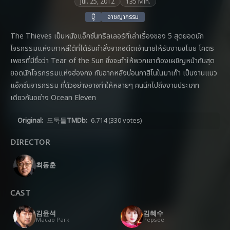
Jul. 25, 2012
135 Min.
บู๊
อาชญากรรม
The Thieves เป็นหนังแอ็กชั่นทริลเลอร์ที่เล่าเรื่องของ 5 สุดยอดนัก
โจรกรรมแห่งเกาหลีใต้ที่ได้รับคำสั่งจากอดีตเจ้านายให้รับงานขโมย โคตร
เพชรที่มีชื่อว่า Tear of the Sun ซึ่งจะทำให้พวกเขาต้องเผชิญหน้ากับสุด
ยอดนักโจรกรรมแห่งฮ่องกง กับฉากหลังบ่อนกาสิโนในมาเก๊า เป็นงานแนว
แอ็กชั่นจารกรรม ที่ตัวอย่างอาจทำให้หลายๆ คนนึกไปถึงงานประเภท
เดียวกันอย่าง Ocean Eleven
Original:
도둑들
TMDb:
6.714
(330 votes)
DIRECTOR
최동훈
CAST
김윤석
김혜수
Macao Park
Pepsee