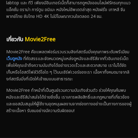
labtop และ ทีวี เพียงมีอินเทอร์เน็ตก็สามารถดูหนังออนไลน์ฟรีครบทุกแนว
แอ็คชั่น ดราม่า การ์ตูน อนิเมะ หนังใหม่อัพเดตล่าสุด หนังฝรั่ง เกาหลี จีน
พากย์ไทย ซับไทย HD 4K ไม่มีโฆษณากวนใจตลอด 24 ชม.
เกี่ยวกับ
Movie2Free
Movie2Free คือแพลตฟอร์มรวบรวมลิงก์สตรีมมิ่งคุณภาพระดับพรีเมียม
เว็บดูหนัง
ที่คัดสรรและจัดหมวดหมู่แหล่งดูหนังและซีรีส์จากทั่วอินเทอร์เน็ต
เพื่อให้คุณเข้าถึงความบันเทิงได้อย่างรวดเร็วและสะดวกสบาย เราไม่ได้จัด
เก็บหรือโฮสต์ไฟล์วิดีโอใด ๆ ไว้บนเซิร์ฟเวอร์ของเรา เนื้อหาทั้งหมดมาจากลิ
งก์สตรีมมิ่งที่เปิดให้เข้าชมแบบสาธารณะ
Movie2Free ทำหน้าที่เป็นศูนย์รวมความบันเทิงส่วนตัว ช่วยให้คุณค้นพบ
หนังและซีรีส์น่าสนใจได้ง่ายยิ่งขึ้น เราเคารพลิขสิทธิ์และกฎหมายที่เกี่ยวข้อง
และขอสนับสนุนให้ผู้ใช้งานอุดหนุนผลงานจากช่องทางอย่างเป็นทางการของผู้
สร้างเนื้อหา รับชมอย่างมีความรับผิดชอบ!