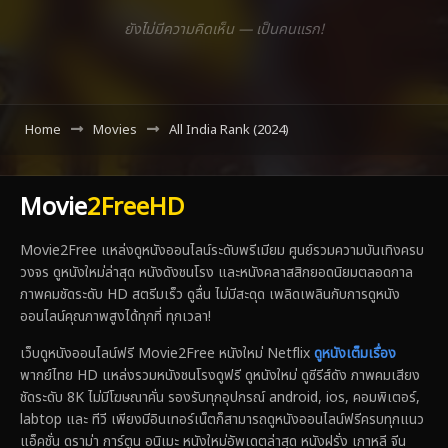
ยังไม่มีความคิดเห็น — เป็นคนแรก!
Home
Movies
All India Rank (2024)
Movie
2FreeHD
Movie2Free แหล่งดูหนังออนไลน์ระดับพรีเมียม ศูนย์รวมความบันเทิงครบ
วงจร ดูหนังใหม่ล่าสุด หนังดังชนโรง และหนังคลาสสิกยอดนิยมตลอดกาล
ภาพคมชัดระดับ HD สตรีมเร็ว ดูลื่น ไม่มีสะดุด เพลิดเพลินกับการดูหนัง
ออนไลน์คุณภาพสูงได้ทุกที่ ทุกเวลา!
เว็บดูหนังออนไลน์ฟรี Movie2Free หนังใหม่ Netflix
ดูหนังเต็มเรื่อง
พากย์ไทย HD แหล่งรวมหนังชนโรงดูฟรี ดูหนังใหม่ ดูซีรีส์ดัง ภาพคมเสียง
ชัดระดับ 8K ไม่มีโฆษณาคั่น รองรับทุกอุปกรณ์ android, ios, คอมพิเตอร์,
labtop และ ทีวี เพียงมีอินเทอร์เน็ตก็สามารถดูหนังออนไลน์ฟรีครบทุกแนว
แอ็คชั่น ดราม่า การ์ตูน อนิเมะ หนังใหม่อัพเดตล่าสุด หนังฝรั่ง เกาหลี จีน