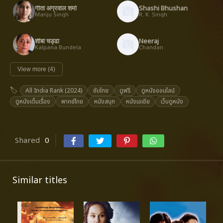
गीता अग्रवाल शर्मा
Shashi Bhushan
Manju Singh
R. K. Singh
शीबा चड्ढा
Neeraj
Kalpana Bundela
Chandan
View more (4)
All India Rank (2024)
ซับไทย
ดูฟรี
ดูหนังออนไลน์
ดูหนังเต็มเรื่อง
พากย์ไทย
หนังสนุก
หนังเอเชีย
เว็บดูหนัง
Shared
0
Similar titles