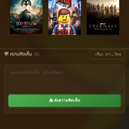
💬 ความคิดเห็น
(0)
↕
เรียง: เก่า→ใหม่
📤 ส่งความคิดเห็น