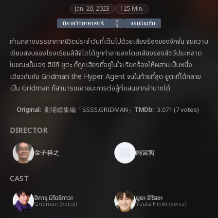
Jan. 20, 2023
125 Min.
นิยายวิทยาศาสตร์
บู๊
แอนนิเมชั่น
ท่ามกลางบรรยากาศชีวิตประจำวันที่เต็มไปด้วยเสียงร้องของจักจั่น จนความ
เงียบสงบของโรงเรียนสึสึจิไดได้ถูกทำลายลงโดยเสียงของสัตว์ประหลาด
ในขณะนั้นเอง ฮิบิกิ ยูตะ ก็ถูกเสียงที่อยู่ในใจเรียกร้องให้ผสานเป็นหนึ่ง
เดียวกันกับ Gridman the Hyper Agent จนในท้ายที่สุด ยูตะที่ได้กลาย
เป็น Gridman ก็สามารถเอาชนะการต่อสู้ที่แสนยากลำบากได้
Original:
劇場総集編「SSSS.GRIDMAN」
TMDb:
3.071
(7 votes)
DIRECTOR
金子祥之
雨宮哲
CAST
ฮิการุ มิโดริกาวะ
ยูยะ ฮิโรเซะ
Gridman (voice)
Yuuta Hibiki (voice)