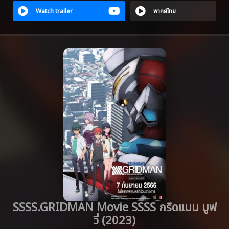
Watch trailer
พากย์ไทย
SSSS.GRIDMAN Movie SSSS กริดแมน มูฟ
วี่ (2023)