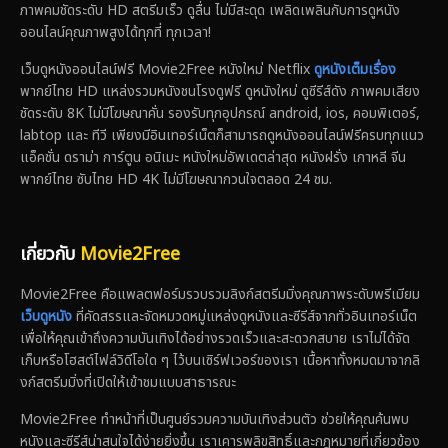
ภาพคมชัดระดับ HD สตรีมเร็ว ดูลื่น ไม่มีสะดุด เพลิดเพลินกับการดูหนัง
ออนไลน์คุณภาพสูงได้ทุกที่ ทุกเวลา!
เว็บดูหนังออนไลน์ฟรี Movie2Free หนังใหม่ Netflix
ดูหนังเต็มเรื่อง
พากย์ไทย HD แหล่งรวมหนังชนโรงดูฟรี ดูหนังใหม่ ดูซีรีส์ดัง ภาพคมเสียง
ชัดระดับ 8K ไม่มีโฆษณาคั่น รองรับทุกอุปกรณ์ android, ios, คอมพิเตอร์,
labtop และ ทีวี เพียงมีอินเทอร์เน็ตก็สามารถดูหนังออนไลน์ฟรีครบทุกแนว
แอ็คชั่น ดราม่า การ์ตูน อนิเมะ หนังใหม่อัพเดตล่าสุด หนังฝรั่ง เกาหลี จีน
พากย์ไทย ซับไทย HD 4K ไม่มีโฆษณากวนใจตลอด 24 ชม.
เกี่ยวกับ
Movie2Free
Movie2Free คือแพลตฟอร์มรวบรวมลิงก์สตรีมมิ่งคุณภาพระดับพรีเมียม
เว็บดูหนัง
ที่คัดสรรและจัดหมวดหมู่แหล่งดูหนังและซีรีส์จากทั่วอินเทอร์เน็ต
เพื่อให้คุณเข้าถึงความบันเทิงได้อย่างรวดเร็วและสะดวกสบาย เราไม่ได้จัด
เก็บหรือโฮสต์ไฟล์วิดีโอใด ๆ ไว้บนเซิร์ฟเวอร์ของเรา เนื้อหาทั้งหมดมาจากลิ
งก์สตรีมมิ่งที่เปิดให้เข้าชมแบบสาธารณะ
Movie2Free ทำหน้าที่เป็นศูนย์รวมความบันเทิงส่วนตัว ช่วยให้คุณค้นพบ
หนังและซีรีส์น่าสนใจได้ง่ายยิ่งขึ้น เราเคารพลิขสิทธิ์และกฎหมายที่เกี่ยวข้อง