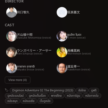
DIRECTOR
田口智久
笹原嘉文
CAST
片山福十郎
จุนโกะ โนดะ
Daisuke Motomiya (voice)
V-mon (voice)
ランズベリー・アーサー
高橋直純
Ken Ichijouji (voice)
Wormmon (voice)
อายากะ อาซาอิ
遠近孝一
Miyako Inoue (voice)
Hawkmon (voice)
View more (4)
Digimon Adventure 02 The Beginning (2023)
ซับไทย
ดูฟรี
ดูหนังออนไลน์
ดูหนังเต็มเรื่อง
พากย์ไทย
หนังการ์ตูน
หนังภาคต่อ
หนังสนุก
หนังเอเชีย
เว็บดูหนัง