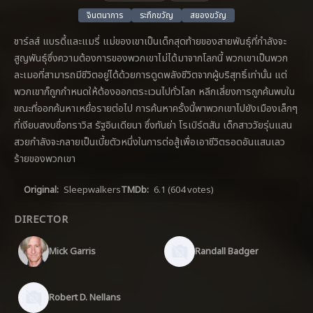
จินตนาการ
ระทึกขวัญ
สยองขวัญ
ชาร์ลส์ แบรดี้และแมรี่ แม่ของเขาเป็นเด็กสุดท้ายของสายพันธุ์ที่กำลังจะ
สูญพันธุ์ซึ่งความต้องการของพวกเขาไม่ได้มาจากโลกนี้ พวกเขาเป็นพวก
ละเมอที่สามารถมีชีวิตอยู่ได้ด้วยการดูดพลังชีวิตจากผู้บริสุทธิ์เท่านั้น แต่
พวกเขาก็ถูกกำหนดให้ต้องออกตระเวนไปทั่วโลก หลีกเลี่ยงการถูกค้นพบใน
ขณะที่ออกค้นหาเหยื่อรายต่อไป การค้นหาครั้งนี้พาพวกเขาไปยังเมืองเล็กๆ
ที่เงียบสงบชื่อทราวิส รัฐอินเดียนา ซึ่งทันย่า โรเบิร์ตสัน เด็กสาววัยรุ่นแสน
สวยกำลังจะกลายเป็นเบี้ยตัวหนึ่งในการต่อสู้เพื่อเอาชีวิตรอดอันแสนเลว
ร้ายของพวกเขา
Original:
Sleepwalkers
TMDb:
6.1
(604 votes)
DIRECTOR
Mick Garris
Randall Badger
Robert D. Nellans