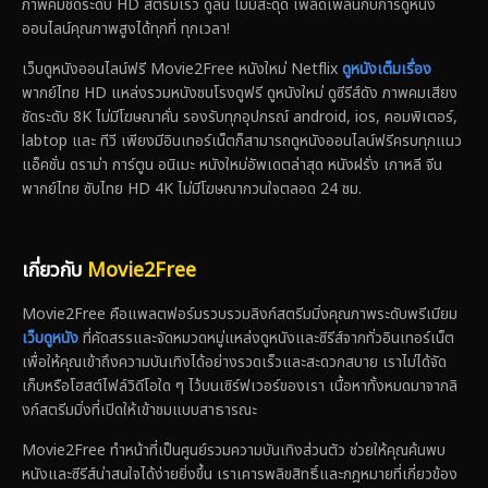
ภาพคมชัดระดับ HD สตรีมเร็ว ดูลื่น ไม่มีสะดุด เพลิดเพลินกับการดูหนัง
ออนไลน์คุณภาพสูงได้ทุกที่ ทุกเวลา!
เว็บดูหนังออนไลน์ฟรี Movie2Free หนังใหม่ Netflix
ดูหนังเต็มเรื่อง
พากย์ไทย HD แหล่งรวมหนังชนโรงดูฟรี ดูหนังใหม่ ดูซีรีส์ดัง ภาพคมเสียง
ชัดระดับ 8K ไม่มีโฆษณาคั่น รองรับทุกอุปกรณ์ android, ios, คอมพิเตอร์,
labtop และ ทีวี เพียงมีอินเทอร์เน็ตก็สามารถดูหนังออนไลน์ฟรีครบทุกแนว
แอ็คชั่น ดราม่า การ์ตูน อนิเมะ หนังใหม่อัพเดตล่าสุด หนังฝรั่ง เกาหลี จีน
พากย์ไทย ซับไทย HD 4K ไม่มีโฆษณากวนใจตลอด 24 ชม.
เกี่ยวกับ
Movie2Free
Movie2Free คือแพลตฟอร์มรวบรวมลิงก์สตรีมมิ่งคุณภาพระดับพรีเมียม
เว็บดูหนัง
ที่คัดสรรและจัดหมวดหมู่แหล่งดูหนังและซีรีส์จากทั่วอินเทอร์เน็ต
เพื่อให้คุณเข้าถึงความบันเทิงได้อย่างรวดเร็วและสะดวกสบาย เราไม่ได้จัด
เก็บหรือโฮสต์ไฟล์วิดีโอใด ๆ ไว้บนเซิร์ฟเวอร์ของเรา เนื้อหาทั้งหมดมาจากลิ
งก์สตรีมมิ่งที่เปิดให้เข้าชมแบบสาธารณะ
Movie2Free ทำหน้าที่เป็นศูนย์รวมความบันเทิงส่วนตัว ช่วยให้คุณค้นพบ
หนังและซีรีส์น่าสนใจได้ง่ายยิ่งขึ้น เราเคารพลิขสิทธิ์และกฎหมายที่เกี่ยวข้อง