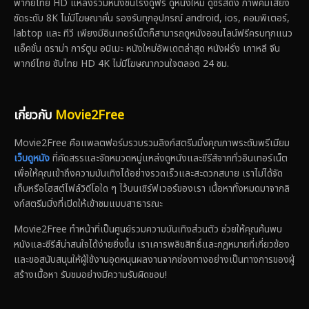
พากย์ไทย HD แหล่งรวมหนังชนโรงดูฟรี ดูหนังใหม่ ดูซีรีส์ดัง ภาพคมเสียง
ชัดระดับ 8K ไม่มีโฆษณาคั่น รองรับทุกอุปกรณ์ android, ios, คอมพิเตอร์,
labtop และ ทีวี เพียงมีอินเทอร์เน็ตก็สามารถดูหนังออนไลน์ฟรีครบทุกแนว
แอ็คชั่น ดราม่า การ์ตูน อนิเมะ หนังใหม่อัพเดตล่าสุด หนังฝรั่ง เกาหลี จีน
พากย์ไทย ซับไทย HD 4K ไม่มีโฆษณากวนใจตลอด 24 ชม.
เกี่ยวกับ
Movie2Free
Movie2Free คือแพลตฟอร์มรวบรวมลิงก์สตรีมมิ่งคุณภาพระดับพรีเมียม
เว็บดูหนัง
ที่คัดสรรและจัดหมวดหมู่แหล่งดูหนังและซีรีส์จากทั่วอินเทอร์เน็ต
เพื่อให้คุณเข้าถึงความบันเทิงได้อย่างรวดเร็วและสะดวกสบาย เราไม่ได้จัด
เก็บหรือโฮสต์ไฟล์วิดีโอใด ๆ ไว้บนเซิร์ฟเวอร์ของเรา เนื้อหาทั้งหมดมาจากลิ
งก์สตรีมมิ่งที่เปิดให้เข้าชมแบบสาธารณะ
Movie2Free ทำหน้าที่เป็นศูนย์รวมความบันเทิงส่วนตัว ช่วยให้คุณค้นพบ
หนังและซีรีส์น่าสนใจได้ง่ายยิ่งขึ้น เราเคารพลิขสิทธิ์และกฎหมายที่เกี่ยวข้อง
และขอสนับสนุนให้ผู้ใช้งานอุดหนุนผลงานจากช่องทางอย่างเป็นทางการของผู้
สร้างเนื้อหา รับชมอย่างมีความรับผิดชอบ!