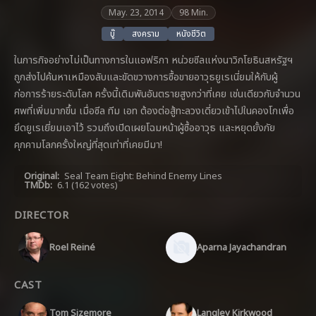
May. 23, 2014
98 Min.
บู๊
สงคราม
หนังชีวิต
ในภารกิจอย่างไม่เป็นทางการในแอฟริกา หน่วยซีลแห่งนาวิกโยธินสหรัฐฯ
ถูกส่งไปค้นหาเหมืองลับและขัดขวางการซื้อขายอาวุธยูเรเนี่ยมให้กับผู้
ก่อการร้ายระดับโลก ครั้งนี้เดิมพันอันตรายสูงกว่าที่เคย เช่นเดียวกับจำนวน
ศพที่เพิ่มมากขึ้น เมื่อซีล ทีม เอท ต้องต่อสู้ทะลวงเดี่ยวเข้าไปในคองโกเพื่อ
ยึดยูเรเยี่ยมเอาไว้ รวมถึงเปิดเผยโฉมหน้าผู้ซื้ออาวุธ และหยุดยั้งภัย
คุกคามโลกครั้งใหญ่ที่สุดเท่าที่เคยมีมา!
Original:
Seal Team Eight: Behind Enemy Lines
TMDb:
6.1
(162 votes)
DIRECTOR
Roel Reiné
Aparna Jayachandran
CAST
Tom Sizemore
Langley Kirkwood