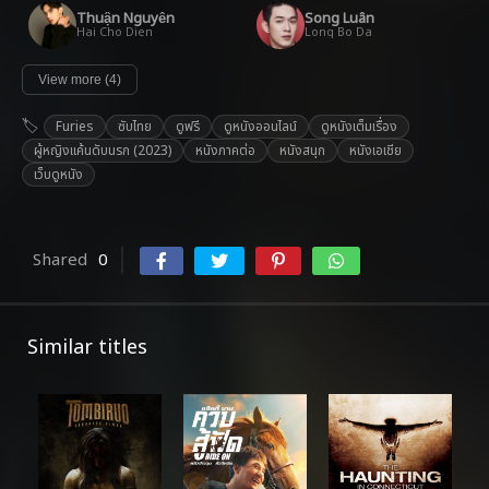
Thuận Nguyễn
Song Luân
Hai Cho Dien
Long Bo Da
View more (4)
Furies
ซับไทย
ดูฟรี
ดูหนังออนไลน์
ดูหนังเต็มเรื่อง
ผู้หญิงแค้นดับนรก (2023)
หนังภาคต่อ
หนังสนุก
หนังเอเชีย
เว็บดูหนัง
Shared
0
Similar titles