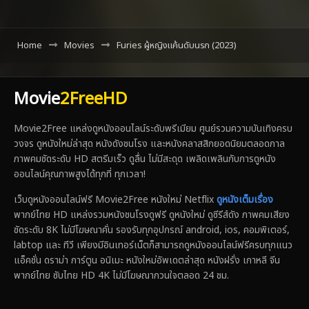
Home
Movies
Furies ผู้หญิงแค้นดับนรก (2023)
Movie
2FreeHD
Movie2Free แหล่งดูหนังออนไลน์ระดับพรีเมียม ศูนย์รวมความบันเทิงครบ
วงจร ดูหนังใหม่ล่าสุด หนังดังชนโรง และหนังคลาสสิกยอดนิยมตลอดกาล
ภาพคมชัดระดับ HD สตรีมเร็ว ดูลื่น ไม่มีสะดุด เพลิดเพลินกับการดูหนัง
ออนไลน์คุณภาพสูงได้ทุกที่ ทุกเวลา!
เว็บดูหนังออนไลน์ฟรี Movie2Free หนังใหม่ Netflix
ดูหนังเต็มเรื่อง
พากย์ไทย HD แหล่งรวมหนังชนโรงดูฟรี ดูหนังใหม่ ดูซีรีส์ดัง ภาพคมเสียง
ชัดระดับ 8K ไม่มีโฆษณาคั่น รองรับทุกอุปกรณ์ android, ios, คอมพิเตอร์,
labtop และ ทีวี เพียงมีอินเทอร์เน็ตก็สามารถดูหนังออนไลน์ฟรีครบทุกแนว
แอ็คชั่น ดราม่า การ์ตูน อนิเมะ หนังใหม่อัพเดตล่าสุด หนังฝรั่ง เกาหลี จีน
พากย์ไทย ซับไทย HD 4K ไม่มีโฆษณากวนใจตลอด 24 ชม.