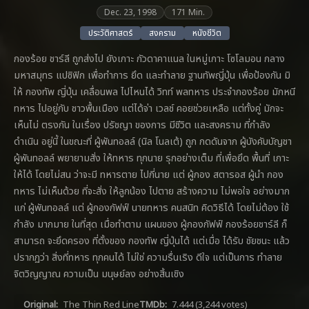
Dec. 23, 1998
171 Min.
ประวัติศาสตร์
สงคราม
หนังชีวิต
กองร้อย ชาร์ลี ถูกส่งไป ยังเกาะ กัวดาคาแนล ในหมู่เกาะ โซโลมอน กลาง
มหาสมุทร แปซิฟิก เพื่อทำการ ยึด และทำลาย ฐานทัพญี่ปุ่น เพื่อป้องกัน มิ
ให้ กองทัพ ญี่ปุ่น เคลื่อนพล ไปไหนได้ วิทท์ พลทหาร ประจำกองร้อย มักหนี
ทหาร ไปอยู่กับ ชาวพื้นเมือง แต่ได้จ่า เวลช์ คอยช่วยเหลือ แต่ทั้งคู่ มักจะ
เห็นไม่ ตรงกัน ในเรื่อง ปรัชญา ของการ มีชีวิต และสงคราม ที่กำลัง
ดำเนิน อยู่นี้ ในขณะที่ ผู้พันทอลล์ (นิล โนลเต้) ถูก กดดันจาก ผู้บังคับบัญชา
ผู้พันทอลล์ พยายามสั่ง ให้ทหาร ทุกนาย รุกอย่างเต็ม ที่เพื่อยึด พื้นที่ เกาะ
ให้ได้ โดยไม่สน ว่าจะมี ทหารตาย ไปกี่นาย แต่ ผู้กอง สตารอส ผู้นำ กอง
ทหาร ไม่เห็นด้วย ที่จะสั่ง ให้ลูกน้อง ไปตาย สร้างความ ไม่พอใจ อย่างมาก
แก่ ผู้พันทอลล์ แต่ ผู้กองกัฟฟ์ นายทหาร คนสนิท คิดวิธีได้ โดยไม่ต้อง ใช้
กำลัง มากมาย ในที่สุด เมื่อทำตาม แผนของ ผู้กองกัฟฟ์ กองร้อยชาร์ลี ก็
สามารถ จะยึดครอง ที่ตั้งของ กองทัพ ญี่ปุ่นได้ แต่เมื่อ ได้รับ ชัยชนะ แล้ว
ปรากฏว่า สิ่งที่ทหาร ทุกคนได้ ไม่ใช่ ความรื่นเริง ดีใจ แต่เป็นการ ทำลาย
จิตวิญญาณ ความเป็น มนุษย์ลง อย่างสิ้นเชิง
Original:
The Thin Red Line
TMDb:
7.444
(3,244 votes)