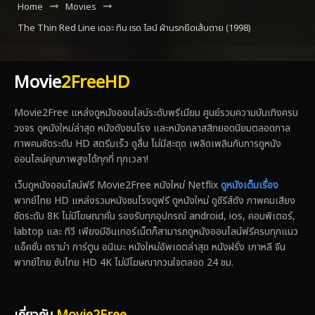
Home
Movies
The Thin Red Line เดอะ ทิน เรด ไลน์ ฝ่านรกยึดเส้นตาย (1998)
Movie
2FreeHD
Movie2Free แหล่งดูหนังออนไลน์ระดับพรีเมียม ศูนย์รวมความบันเทิงครบ
วงจร ดูหนังใหม่ล่าสุด หนังดังชนโรง และหนังคลาสสิกยอดนิยมตลอดกาล
ภาพคมชัดระดับ HD สตรีมเร็ว ดูลื่น ไม่มีสะดุด เพลิดเพลินกับการดูหนัง
ออนไลน์คุณภาพสูงได้ทุกที่ ทุกเวลา!
เว็บดูหนังออนไลน์ฟรี Movie2Free หนังใหม่ Netflix
ดูหนังเต็มเรื่อง
พากย์ไทย HD แหล่งรวมหนังชนโรงดูฟรี ดูหนังใหม่ ดูซีรีส์ดัง ภาพคมเสียง
ชัดระดับ 8K ไม่มีโฆษณาคั่น รองรับทุกอุปกรณ์ android, ios, คอมพิเตอร์,
labtop และ ทีวี เพียงมีอินเทอร์เน็ตก็สามารถดูหนังออนไลน์ฟรีครบทุกแนว
แอ็คชั่น ดราม่า การ์ตูน อนิเมะ หนังใหม่อัพเดตล่าสุด หนังฝรั่ง เกาหลี จีน
พากย์ไทย ซับไทย HD 4K ไม่มีโฆษณากวนใจตลอด 24 ชม.