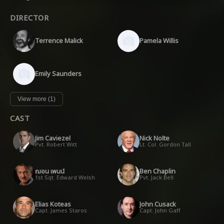
DIRECTOR
Terrence Malick
Pamela Willis
Emily Saunders
View more (1)
CAST
Jim Caviezel
Nick Nolte
Pvt. Robert Witt
Lt. Col. Gordon Tall
ฌอน เพนน์
Ben Chaplin
1st Sgt. Edward Welsh
Pvt. Jack Bell
Elias Koteas
John Cusack
Capt. James Staros
Capt. John Gaff