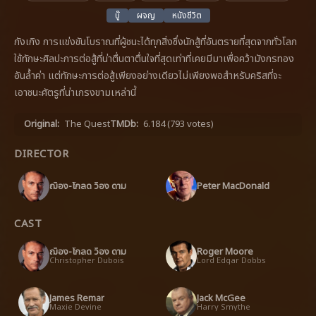
บู๊
ผจญ
หนังชีวิต
กังเกิง การแข่งขันโบราณที่ผู้ชนะได้ทุกสิ่งซึ่งนักสู้ที่อันตรายที่สุดจากทั่วโลก
ใช้ทักษะศิลปะการต่อสู้ที่น่าตื่นตาตื่นใจที่สุดเท่าที่เคยมีมาเพื่อคว้ามังกรทอง
อันล้ำค่า แต่ทักษะการต่อสู้เพียงอย่างเดียวไม่เพียงพอสำหรับคริสที่จะ
เอาชนะศัตรูที่น่าเกรงขามเหล่านี้
Original:
The Quest
TMDb:
6.184
(793 votes)
DIRECTOR
ฌ็อง-โกลด ว็อง ดาม
Peter MacDonald
CAST
ฌ็อง-โกลด ว็อง ดาม
Roger Moore
Christopher Dubois
Lord Edgar Dobbs
James Remar
Jack McGee
Maxie Devine
Harry Smythe