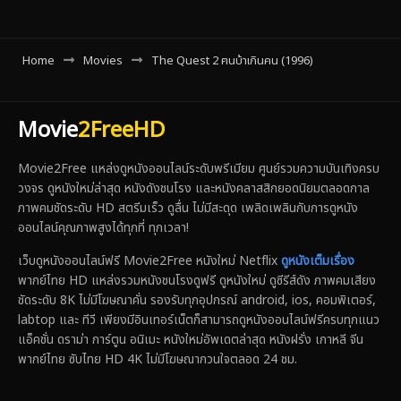
Home
Movies
The Quest 2 ฅนบ้าเกินคน (1996)
Movie
2FreeHD
Movie2Free แหล่งดูหนังออนไลน์ระดับพรีเมียม ศูนย์รวมความบันเทิงครบ
วงจร ดูหนังใหม่ล่าสุด หนังดังชนโรง และหนังคลาสสิกยอดนิยมตลอดกาล
ภาพคมชัดระดับ HD สตรีมเร็ว ดูลื่น ไม่มีสะดุด เพลิดเพลินกับการดูหนัง
ออนไลน์คุณภาพสูงได้ทุกที่ ทุกเวลา!
เว็บดูหนังออนไลน์ฟรี Movie2Free หนังใหม่ Netflix
ดูหนังเต็มเรื่อง
พากย์ไทย HD แหล่งรวมหนังชนโรงดูฟรี ดูหนังใหม่ ดูซีรีส์ดัง ภาพคมเสียง
ชัดระดับ 8K ไม่มีโฆษณาคั่น รองรับทุกอุปกรณ์ android, ios, คอมพิเตอร์,
labtop และ ทีวี เพียงมีอินเทอร์เน็ตก็สามารถดูหนังออนไลน์ฟรีครบทุกแนว
แอ็คชั่น ดราม่า การ์ตูน อนิเมะ หนังใหม่อัพเดตล่าสุด หนังฝรั่ง เกาหลี จีน
พากย์ไทย ซับไทย HD 4K ไม่มีโฆษณากวนใจตลอด 24 ชม.