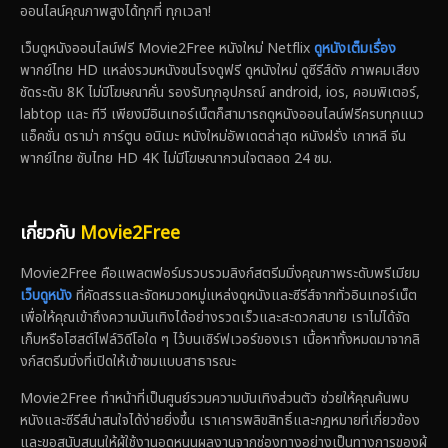
ออนไลน์คุณภาพสูงได้ทุกที่ ทุกเวลา!
เว็บดูหนังออนไลน์ฟรี Movie2Free หนังใหม่ Netflix
ดูหนังเต็มเรื่อง
พากย์ไทย HD แหล่งรวมหนังชนโรงดูฟรี ดูหนังใหม่ ดูซีรีส์ดัง ภาพคมเสียง
ชัดระดับ 8K ไม่มีโฆษณาคั่น รองรับทุกอุปกรณ์ android, ios, คอมพิเตอร์,
labtop และ ทีวี เพียงมีอินเทอร์เน็ตก็สามารถดูหนังออนไลน์ฟรีครบทุกแนว
แอ็คชั่น ดราม่า การ์ตูน อนิเมะ หนังใหม่อัพเดตล่าสุด หนังฝรั่ง เกาหลี จีน
พากย์ไทย ซับไทย HD 4K ไม่มีโฆษณากวนใจตลอด 24 ชม.
เกี่ยวกับ
Movie2Free
Movie2Free คือแพลตฟอร์มรวบรวมลิงก์สตรีมมิ่งคุณภาพระดับพรีเมียม
เว็บดูหนัง
ที่คัดสรรและจัดหมวดหมู่แหล่งดูหนังและซีรีส์จากทั่วอินเทอร์เน็ต
เพื่อให้คุณเข้าถึงความบันเทิงได้อย่างรวดเร็วและสะดวกสบาย เราไม่ได้จัด
เก็บหรือโฮสต์ไฟล์วิดีโอใด ๆ ไว้บนเซิร์ฟเวอร์ของเรา เนื้อหาทั้งหมดมาจากลิ
งก์สตรีมมิ่งที่เปิดให้เข้าชมแบบสาธารณะ
Movie2Free ทำหน้าที่เป็นศูนย์รวมความบันเทิงส่วนตัว ช่วยให้คุณค้นพบ
หนังและซีรีส์น่าสนใจได้ง่ายยิ่งขึ้น เราเคารพลิขสิทธิ์และกฎหมายที่เกี่ยวข้อง
และขอสนับสนุนให้ผู้ใช้งานอุดหนุนผลงานจากช่องทางอย่างเป็นทางการของผู้