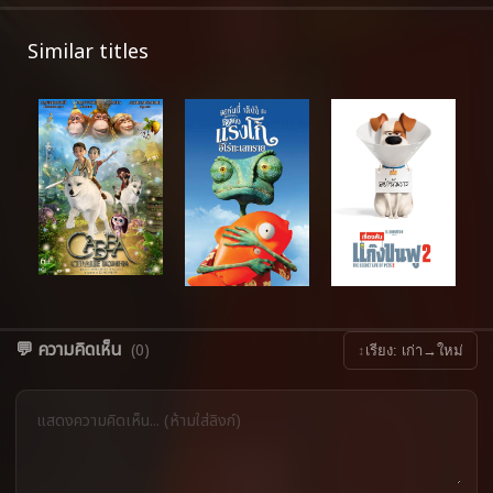
Similar titles
💬 ความคิดเห็น
(0)
↕
เรียง: เก่า→ใหม่