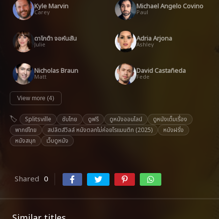
Kyle Marvin
Michael Angelo Covino
Carey
Paul
ดาโกต้า จอห์นสัน
Adria Arjona
Julie
Ashley
Nicholas Braun
David Castañeda
Matt
Fede
View more (4)
Splitsville
ซับไทย
ดูฟรี
ดูหนังออนไลน์
ดูหนังเต็มเรื่อง
พากย์ไทย
สปลิตส์วิลล์ หนังตลกไม่ค่อยโรแมนติก (2025)
หนังฝรั่ง
หนังสนุก
เว็บดูหนัง
Shared
0
Similar titles