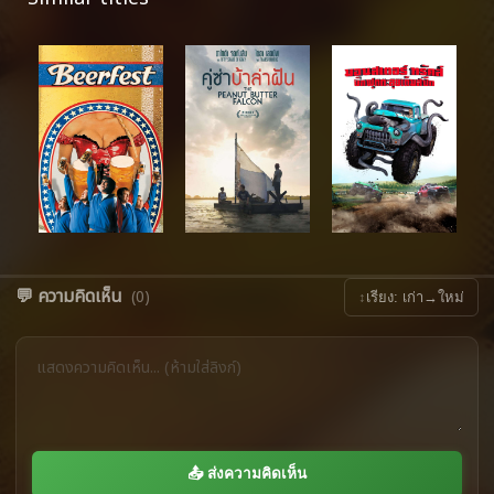
💬 ความคิดเห็น
(0)
↕
เรียง: เก่า→ใหม่
📤 ส่งความคิดเห็น