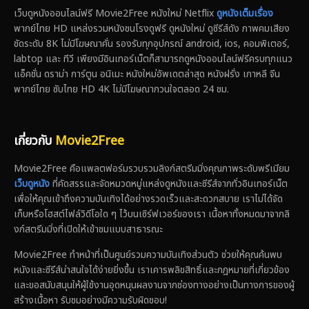
เว็บดูหนังออนไลน์ฟรี Movie2Free หนังใหม่ Netflix
ดูหนังเต็มเรื่อง
พากย์ไทย HD แหล่งรวมหนังชนโรงดูฟรี ดูหนังใหม่ ดูซีรีส์ดัง ภาพคมเสียง
ชัดระดับ 8K ไม่มีโฆษณาคั่น รองรับทุกอุปกรณ์ android, ios, คอมพิเตอร์,
labtop และ ทีวี เพียงมีอินเทอร์เน็ตก็สามารถดูหนังออนไลน์ฟรีครบทุกแนว
แอ็คชั่น ดราม่า การ์ตูน อนิเมะ หนังใหม่อัพเดตล่าสุด หนังฝรั่ง เกาหลี จีน
พากย์ไทย ซับไทย HD 4K ไม่มีโฆษณากวนใจตลอด 24 ชม.
เกี่ยวกับ
Movie2Free
Movie2Free คือแพลตฟอร์มรวบรวมลิงก์สตรีมมิ่งคุณภาพระดับพรีเมียม
เว็บดูหนัง
ที่คัดสรรและจัดหมวดหมู่แหล่งดูหนังและซีรีส์จากทั่วอินเทอร์เน็ต
เพื่อให้คุณเข้าถึงความบันเทิงได้อย่างรวดเร็วและสะดวกสบาย เราไม่ได้จัด
เก็บหรือโฮสต์ไฟล์วิดีโอใด ๆ ไว้บนเซิร์ฟเวอร์ของเรา เนื้อหาทั้งหมดมาจากลิ
งก์สตรีมมิ่งที่เปิดให้เข้าชมแบบสาธารณะ
Movie2Free ทำหน้าที่เป็นศูนย์รวมความบันเทิงส่วนตัว ช่วยให้คุณค้นพบ
หนังและซีรีส์น่าสนใจได้ง่ายยิ่งขึ้น เราเคารพลิขสิทธิ์และกฎหมายที่เกี่ยวข้อง
และขอสนับสนุนให้ผู้ใช้งานอุดหนุนผลงานจากช่องทางอย่างเป็นทางการของผู้
สร้างเนื้อหา รับชมอย่างมีความรับผิดชอบ!