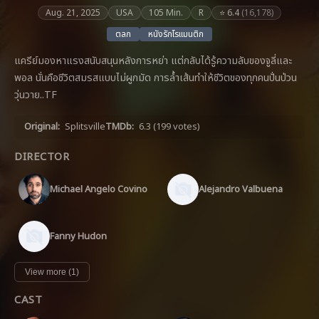
Aug. 21, 2025
USA
105 Min.
R
⭐ 6.4
(16,178)
ตลก
หนังรักโรแมนติก
แครีย์มองหาแรงสนับสนุนหลังการหย่า แต่กลับได้รู้ความลับของจูลี่และ
พอล นั่นคือชีวิตสมรสแบบไม่ผูกมัด การล้ำเส้นทำให้ชีวิตของทุกคนปั่นป่วน
วุ่นวาย..TF
Original:
Splitsville
TMDb:
6.3
(199 votes)
DIRECTOR
Michael Angelo Covino
Alejandro Valbuena
Fanny Hudon
View more (1)
CAST